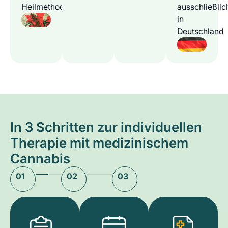
Heilmethode
ausschließlic
in
Deutschland
In 3 Schritten zur individuellen
Therapie mit medizinischem
Cannabis
01
02
03