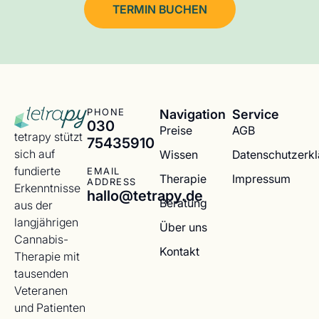
TERMIN BUCHEN
Navigation
Service
PHONE
030
Preise
AGB
tetrapy stützt
75435910
sich auf
Wissen
Datenschutzerk
fundierte
EMAIL
Therapie
Impressum
ADDRESS
Erkenntnisse
hallo@tetrapy.de
Beratung
aus der
langjährigen
Über uns
Cannabis-
Kontakt
Therapie mit
tausenden
Veteranen
und Patienten