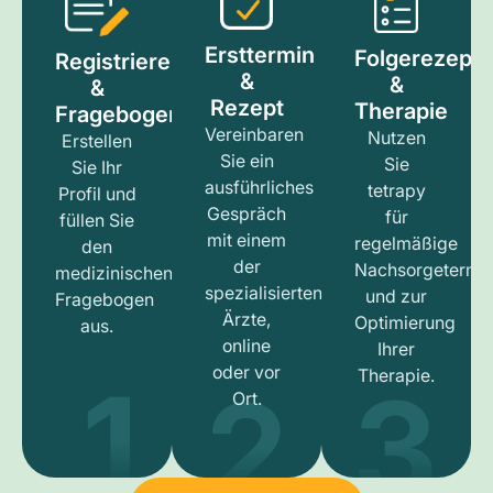
Ersttermin
Folgerezept
Registrieren
&
&
&
Rezept
Therapie
Fragebogen
Vereinbaren
Nutzen
Erstellen
Sie ein
Sie
Sie Ihr
ausführliches
tetrapy
Profil und
Gespräch
für
füllen Sie
mit einem
regelmäßige
den
der
Nachsorgetermi
medizinischen
spezialisierten
und zur
Fragebogen
Ärzte,
Optimierung
aus.
online
Ihrer
1
3
2
oder vor
Therapie.
Ort.