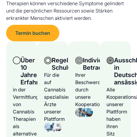
Therapien können verschiedene Symptome gelindert
und die persönlichen Ressourcen sowie Stärken
erkrankter Menschen aktiviert werden.
Termin buchen
Über
Regelmäßige
Individuelle
Ausschl
10
Schulungen
Betrachtung
in
Jahre
Deutsc
Für die
Ihrer
Erfahrung
ansässi
auf
Beschwerden
in der
Cannabis
durch
Alle
Vermittlung
spezialisierten
unsere
Kooperations
von
Ärzte
Kooperationsärzte
unserer
Cannabis
unserer
Plattform
Therapien
Plattform
haben
als
ihren
alternative
Sitz