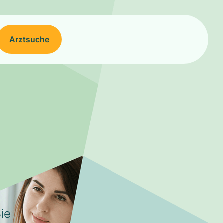
Arztsuche
ie