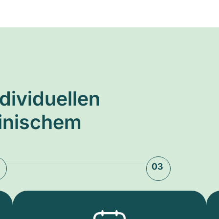
ndividuellen
zinischem
03