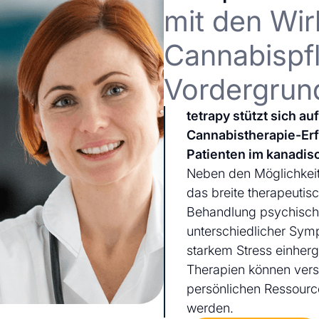
mit den Wir
Cannabispfl
Vordergrun
tetrapy stützt sich a
Cannabistherapie-Er
Patienten im kanadis
Neben den Möglichkeit
das breite therapeutis
Behandlung psychischer
unterschiedlicher Sym
starkem Stress einherg
Therapien können ver
persönlichen Ressourc
werden.