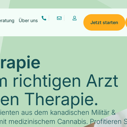
eratung
Über uns
Jetzt starten
rapie
 richtigen Arzt
gen Therapie.
tienten aus dem kanadischen Militär &
it medizinischem Cannabis. Profitieren S