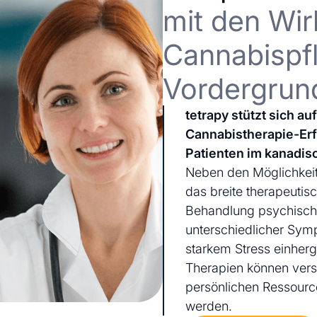
mit den Wir
Cannabispfl
Vordergrun
tetrapy stützt sich a
Cannabistherapie-Er
Patienten im kanadis
Neben den Möglichkeit
das breite therapeutis
Behandlung psychischer
unterschiedlicher Sym
starkem Stress einherg
Therapien können ver
persönlichen Ressourc
werden.