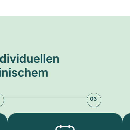
ndividuellen
zinischem
03