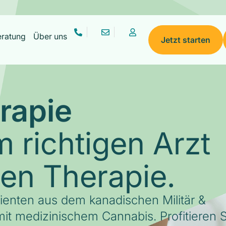
eratung
Über uns
Jetzt starten
rapie
 richtigen Arzt
gen Therapie.
tienten aus dem kanadischen Militär &
it medizinischem Cannabis. Profitieren S