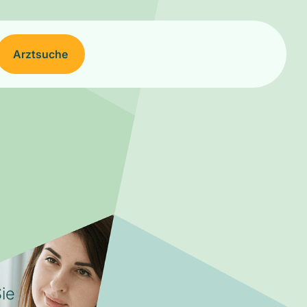
Arztsuche
ie