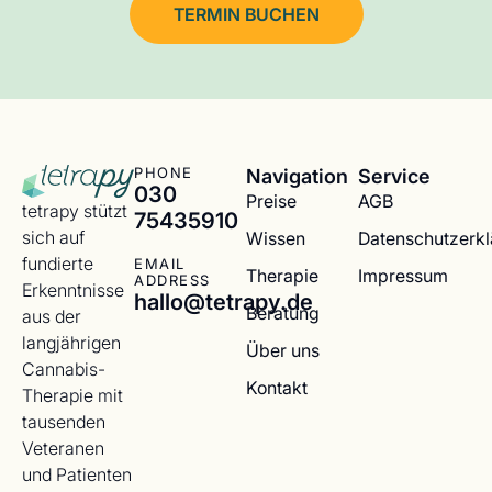
TERMIN BUCHEN
Navigation
Service
PHONE
030
Preise
AGB
tetrapy stützt
75435910
sich auf
Wissen
Datenschutzerk
fundierte
EMAIL
Therapie
Impressum
ADDRESS
Erkenntnisse
hallo@tetrapy.de
Beratung
aus der
langjährigen
Über uns
Cannabis-
Kontakt
Therapie mit
tausenden
Veteranen
und Patienten