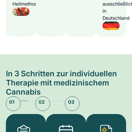
Heilmethode
ausschließlic
in
Deutschland
In 3 Schritten zur individuellen
Therapie mit medizinischem
Cannabis
01
02
03