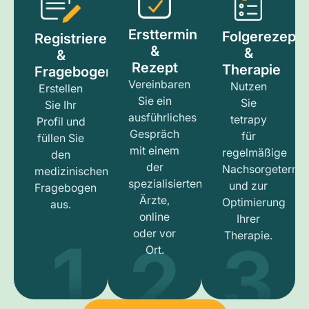
Ersttermin
Folgerezept
Registrieren
&
&
&
Rezept
Therapie
Fragebogen
Vereinbaren
Nutzen
Erstellen
Sie ein
Sie
Sie Ihr
ausführliches
tetrapy
Profil und
Gespräch
für
füllen Sie
mit einem
regelmäßige
den
der
Nachsorgetermi
medizinischen
spezialisierten
und zur
Fragebogen
Ärzte,
Optimierung
aus.
online
Ihrer
1
3
2
oder vor
Therapie.
Ort.