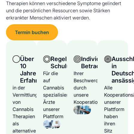
Therapien können verschiedene Symptome gelindert
und die persönlichen Ressourcen sowie Stärken
erkrankter Menschen aktiviert werden.
Termin buchen
Über
Regelmäßige
Individuelle
Ausschl
10
Schulungen
Betrachtung
in
Jahre
Deutsc
Für die
Ihrer
Erfahrung
ansässi
auf
Beschwerden
in der
Cannabis
durch
Alle
Vermittlung
spezialisierten
unsere
Kooperations
von
Ärzte
Kooperationsärzte
unserer
Cannabis
unserer
Plattform
Therapien
Plattform
haben
als
ihren
alternative
Sitz