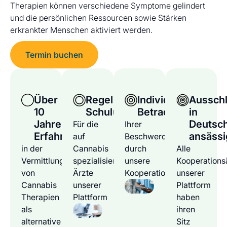
Therapien können verschiedene Symptome gelindert
und die persönlichen Ressourcen sowie Stärken
erkrankter Menschen aktiviert werden.
Termin buchen
Über
Regelmäßige
Individuelle
Ausschl
10
Schulungen
Betrachtung
in
Jahre
Deutsc
Für die
Ihrer
Erfahrung
ansässi
auf
Beschwerden
in der
Cannabis
durch
Alle
Vermittlung
spezialisierten
unsere
Kooperations
von
Ärzte
Kooperationsärzte
unserer
Cannabis
unserer
Plattform
Therapien
Plattform
haben
als
ihren
alternative
Sitz