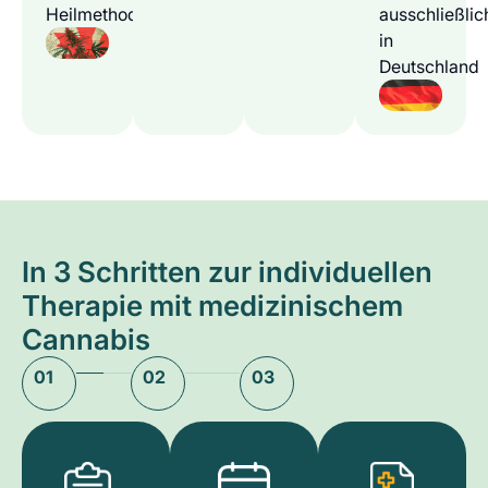
Heilmethode
ausschließlic
in
Deutschland
In 3 Schritten zur individuellen
Therapie mit medizinischem
Cannabis
01
02
03