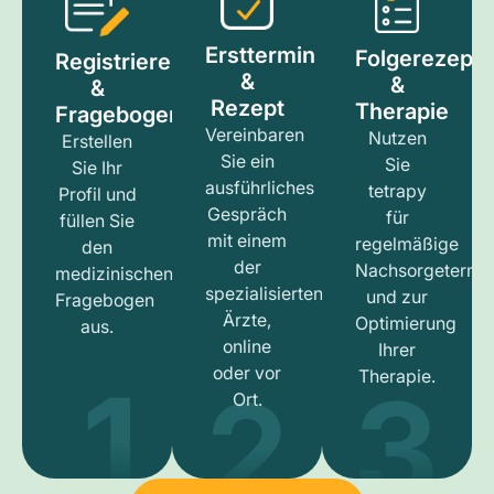
Ersttermin
Folgerezept
Registrieren
&
&
&
Rezept
Therapie
Fragebogen
Vereinbaren
Nutzen
Erstellen
Sie ein
Sie
Sie Ihr
ausführliches
tetrapy
Profil und
Gespräch
für
füllen Sie
mit einem
regelmäßige
den
der
Nachsorgetermi
medizinischen
spezialisierten
und zur
Fragebogen
Ärzte,
Optimierung
aus.
online
Ihrer
1
3
2
oder vor
Therapie.
Ort.