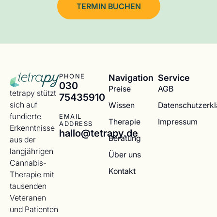
TERMIN BUCHEN
Navigation
Service
PHONE
030
Preise
AGB
tetrapy stützt
75435910
sich auf
Wissen
Datenschutzerk
fundierte
EMAIL
Therapie
Impressum
ADDRESS
Erkenntnisse
hallo@tetrapy.de
Beratung
aus der
langjährigen
Über uns
Cannabis-
Kontakt
Therapie mit
tausenden
Veteranen
und Patienten