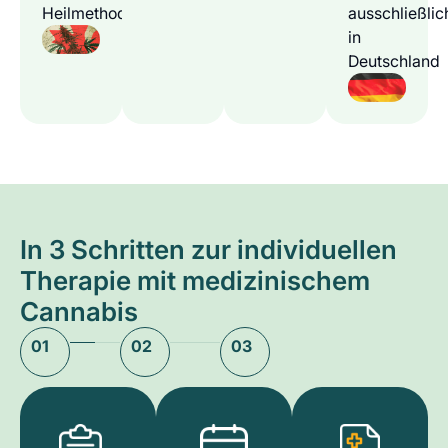
Heilmethode
ausschließlic
in
Deutschland
In 3 Schritten zur individuellen
Therapie mit medizinischem
Cannabis
01
02
03