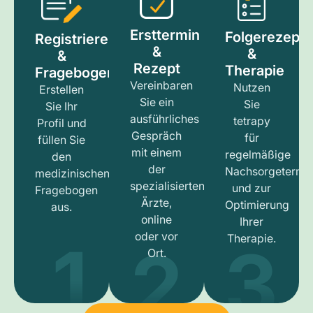
Ersttermin
Folgerezept
Registrieren
&
&
&
Rezept
Therapie
Fragebogen
Vereinbaren
Nutzen
Erstellen
Sie ein
Sie
Sie Ihr
ausführliches
tetrapy
Profil und
Gespräch
für
füllen Sie
mit einem
regelmäßige
den
der
Nachsorgetermi
medizinischen
spezialisierten
und zur
Fragebogen
Ärzte,
Optimierung
aus.
online
Ihrer
1
3
2
oder vor
Therapie.
Ort.