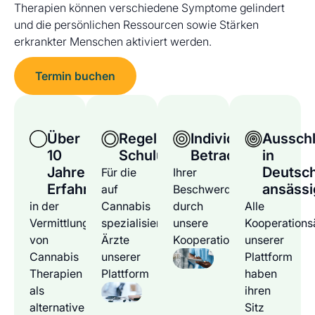
Therapien können verschiedene Symptome gelindert
und die persönlichen Ressourcen sowie Stärken
erkrankter Menschen aktiviert werden.
Termin buchen
Über
Regelmäßige
Individuelle
Ausschl
10
Schulungen
Betrachtung
in
Jahre
Deutsc
Für die
Ihrer
Erfahrung
ansässi
auf
Beschwerden
in der
Cannabis
durch
Alle
Vermittlung
spezialisierten
unsere
Kooperations
von
Ärzte
Kooperationsärzte
unserer
Cannabis
unserer
Plattform
Therapien
Plattform
haben
als
ihren
alternative
Sitz