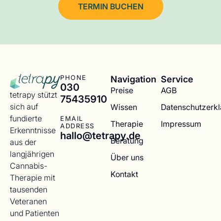
TERMIN BUCHEN
Navigation
Service
PHONE
030
Preise
AGB
tetrapy stützt
75435910
sich auf
Wissen
Datenschutzerk
fundierte
EMAIL
Therapie
Impressum
ADDRESS
Erkenntnisse
hallo@tetrapy.de
Beratung
aus der
langjährigen
Über uns
Cannabis-
Kontakt
Therapie mit
tausenden
Veteranen
und Patienten