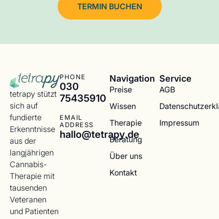
TERMIN BUCHEN
Navigation
Service
PHONE
030
Preise
AGB
tetrapy stützt
75435910
sich auf
Wissen
Datenschutzerk
fundierte
EMAIL
Therapie
Impressum
ADDRESS
Erkenntnisse
hallo@tetrapy.de
Beratung
aus der
langjährigen
Über uns
Cannabis-
Kontakt
Therapie mit
tausenden
Veteranen
und Patienten