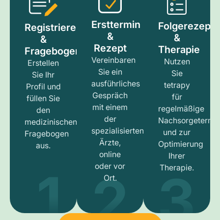
Ersttermin
Folgerezept
Registrieren
&
&
&
Rezept
Therapie
Fragebogen
Vereinbaren
Nutzen
Erstellen
Sie ein
Sie
Sie Ihr
ausführliches
tetrapy
Profil und
Gespräch
für
füllen Sie
mit einem
regelmäßige
den
der
Nachsorgetermi
medizinischen
spezialisierten
und zur
Fragebogen
Ärzte,
Optimierung
aus.
online
Ihrer
1
3
2
oder vor
Therapie.
Ort.