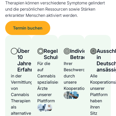
Therapien können verschiedene Symptome gelindert
und die persönlichen Ressourcen sowie Stärken
erkrankter Menschen aktiviert werden.
Termin buchen
Über
Regelmäßige
Individuelle
Ausschl
10
Schulungen
Betrachtung
in
Jahre
Deutsc
Für die
Ihrer
Erfahrung
ansässi
auf
Beschwerden
in der
Cannabis
durch
Alle
Vermittlung
spezialisierten
unsere
Kooperations
von
Ärzte
Kooperationsärzte
unserer
Cannabis
unserer
Plattform
Therapien
Plattform
haben
als
ihren
alternative
Sitz