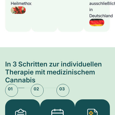
Heilmethode
ausschließlic
in
Deutschland
In 3 Schritten zur individuellen
Therapie mit medizinischem
Cannabis
01
02
03