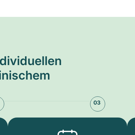
ndividuellen
zinischem
03