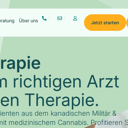
eratung
Über uns
Jetzt starten
rapie
 richtigen Arzt
gen Therapie.
tienten aus dem kanadischen Militär &
it medizinischem Cannabis. Profitieren S