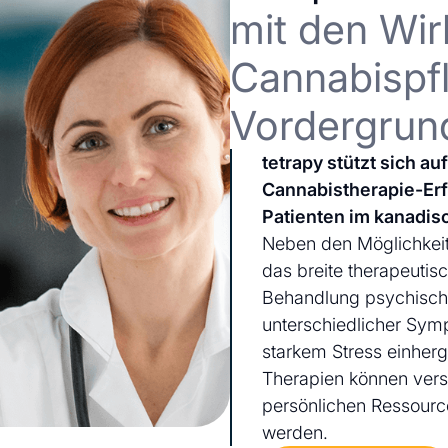
mit den Wir
Cannabispfl
Vordergrun
tetrapy stützt sich a
Cannabistherapie-Er
Patienten im kanadis
Neben den Möglichkeit
das breite therapeutis
Behandlung psychischer
unterschiedlicher Sym
starkem Stress einherg
Therapien können ver
persönlichen Ressourc
werden.