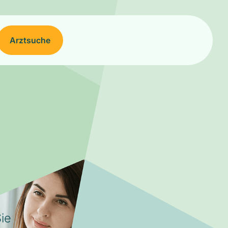
Arztsuche
ie