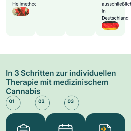
Heilmethode
ausschließlic
in
Deutschland
In 3 Schritten zur individuellen
Therapie mit medizinischem
Cannabis
01
02
03