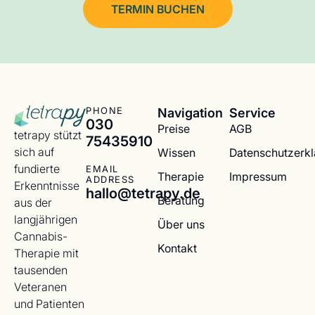
TERMIN BUCHEN
Navigation
Service
PHONE
030
Preise
AGB
tetrapy stützt
75435910
sich auf
Wissen
Datenschutzerk
fundierte
EMAIL
Therapie
Impressum
ADDRESS
Erkenntnisse
hallo@tetrapy.de
Beratung
aus der
langjährigen
Über uns
Cannabis-
Kontakt
Therapie mit
tausenden
Veteranen
und Patienten