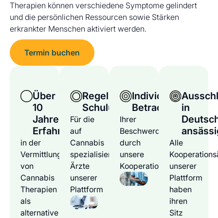
Therapien können verschiedene Symptome gelindert
und die persönlichen Ressourcen sowie Stärken
erkrankter Menschen aktiviert werden.
Termin buchen
Über
Regelmäßige
Individuelle
Ausschl
10
Schulungen
Betrachtung
in
Jahre
Deutsc
Für die
Ihrer
Erfahrung
ansässi
auf
Beschwerden
in der
Cannabis
durch
Alle
Vermittlung
spezialisierten
unsere
Kooperations
von
Ärzte
Kooperationsärzte
unserer
Cannabis
unserer
Plattform
Therapien
Plattform
haben
als
ihren
alternative
Sitz