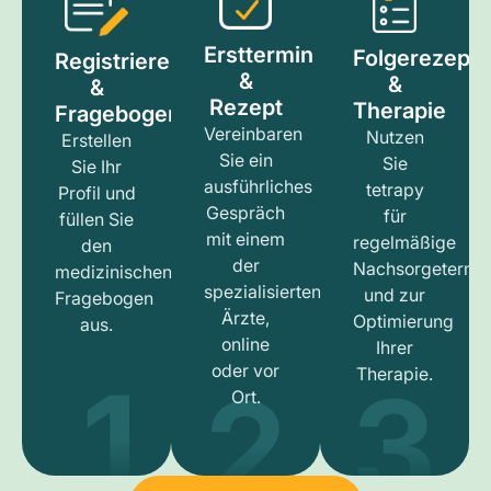
Ersttermin
Folgerezept
Registrieren
&
&
&
Rezept
Therapie
Fragebogen
Vereinbaren
Nutzen
Erstellen
Sie ein
Sie
Sie Ihr
ausführliches
tetrapy
Profil und
Gespräch
für
füllen Sie
mit einem
regelmäßige
den
der
Nachsorgetermi
medizinischen
spezialisierten
und zur
Fragebogen
Ärzte,
Optimierung
aus.
online
Ihrer
1
3
2
oder vor
Therapie.
Ort.