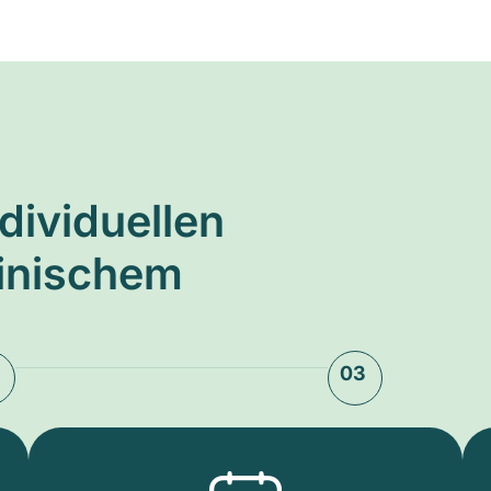
ndividuellen
zinischem
03