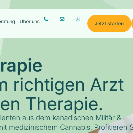
eratung
Über uns
Jetzt starten
rapie
 richtigen Arzt
gen Therapie.
tienten aus dem kanadischen Militär &
it medizinischem Cannabis. Profitieren S