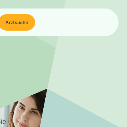
Arztsuche
ie