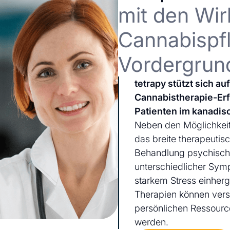
mit den Wir
Cannabispfl
Vordergrun
tetrapy stützt sich a
Cannabistherapie-Er
Patienten im kanadis
Neben den Möglichkeit
das breite therapeutis
Behandlung psychischer
unterschiedlicher Sym
starkem Stress einherg
Therapien können ver
persönlichen Ressourc
werden.