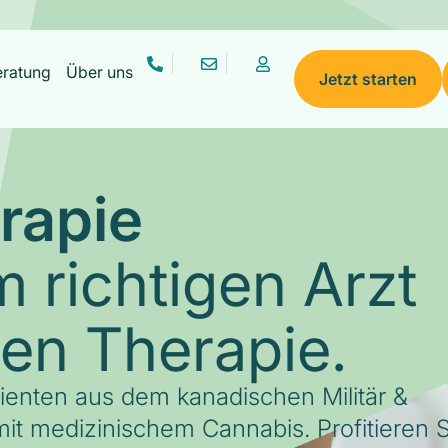
eratung
Über uns
Jetzt starten
rapie
 richtigen Arzt
gen Therapie.
tienten aus dem kanadischen Militär &
it medizinischem Cannabis. Profitieren S