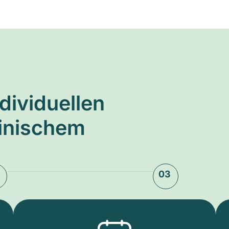
ndividuellen
zinischem
03