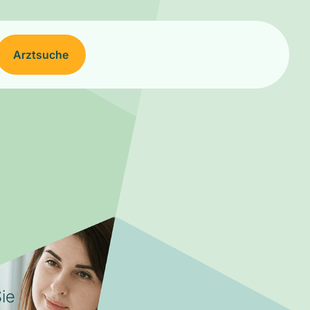
Arztsuche
ie