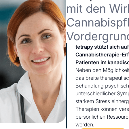
mit den Wir
Cannabispfl
Vordergrun
tetrapy stützt sich a
Cannabistherapie-Er
Patienten im kanadis
Neben den Möglichkeit
das breite therapeutis
Behandlung psychischer
unterschiedlicher Sym
starkem Stress einherg
Therapien können ver
persönlichen Ressourc
werden.