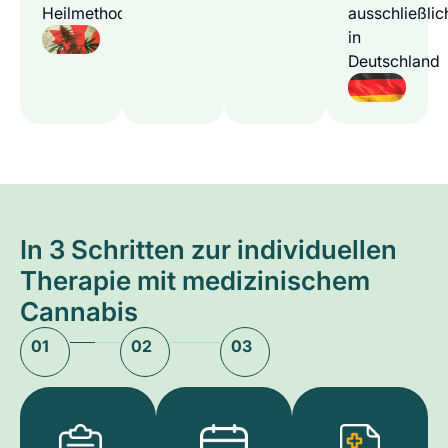
Heilmethode
ausschließlic
in
Deutschland
In 3 Schritten zur individuellen
Therapie mit medizinischem
Cannabis
01
02
03