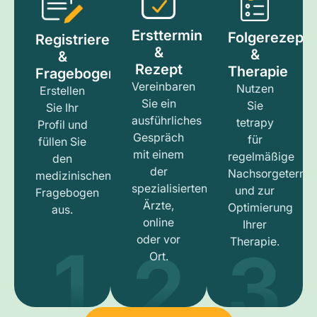
Ersttermin
Folgerezept
Registrieren
&
&
&
Rezept
Therapie
Fragebogen
Vereinbaren
Nutzen
Erstellen
Sie ein
Sie
Sie Ihr
ausführliches
tetrapy
Profil und
Gespräch
für
füllen Sie
mit einem
regelmäßige
den
der
Nachsorgetermi
medizinischen
spezialisierten
und zur
Fragebogen
Ärzte,
Optimierung
aus.
online
Ihrer
1
3
2
oder vor
Therapie.
Ort.