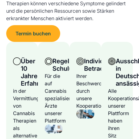
Therapien können verschiedene Symptome gelindert
und die persönlichen Ressourcen sowie Stärken
erkrankter Menschen aktiviert werden.
Termin buchen
Über
Regelmäßige
Individuelle
Ausschl
10
Schulungen
Betrachtung
in
Jahre
Deutsc
Für die
Ihrer
Erfahrung
ansässi
auf
Beschwerden
in der
Cannabis
durch
Alle
Vermittlung
spezialisierten
unsere
Kooperations
von
Ärzte
Kooperationsärzte
unserer
Cannabis
unserer
Plattform
Therapien
Plattform
haben
als
ihren
alternative
Sitz