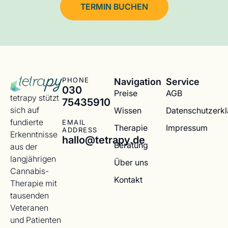
TERMIN BUCHEN
Navigation
Service
PHONE
030
Preise
AGB
tetrapy stützt
75435910
sich auf
Wissen
Datenschutzerk
fundierte
EMAIL
Therapie
Impressum
ADDRESS
Erkenntnisse
hallo@tetrapy.de
Beratung
aus der
langjährigen
Über uns
Cannabis-
Kontakt
Therapie mit
tausenden
Veteranen
und Patienten