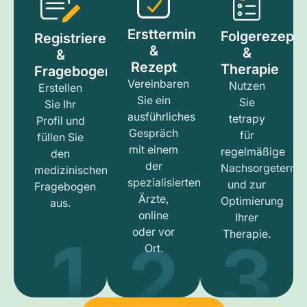
Ersttermin
Folgerezept
Registrieren
&
&
&
Rezept
Therapie
Fragebogen
Vereinbaren
Nutzen
Erstellen
Sie ein
Sie
Sie Ihr
ausführliches
tetrapy
Profil und
Gespräch
für
füllen Sie
mit einem
regelmäßige
den
der
Nachsorgetermi
medizinischen
spezialisierten
und zur
Fragebogen
Ärzte,
Optimierung
aus.
online
Ihrer
1
3
2
oder vor
Therapie.
Ort.