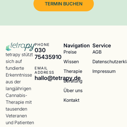
TERMIN BUCHEN
Navigation
Service
PHONE
030
Preise
AGB
tetrapy stützt
75435910
sich auf
Wissen
Datenschutzerk
fundierte
EMAIL
Therapie
Impressum
ADDRESS
Erkenntnisse
hallo@tetrapy.de
Beratung
aus der
langjährigen
Über uns
Cannabis-
Kontakt
Therapie mit
tausenden
Veteranen
und Patienten