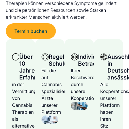
Therapien können verschiedene Symptome gelindert
und die persönlichen Ressourcen sowie Stärken
erkrankter Menschen aktiviert werden.
Termin buchen
Über
Regelmäßige
Individuelle
Ausschl
10
Schulungen
Betrachtung
in
Jahre
Deutsc
Für die
Ihrer
Erfahrung
ansässi
auf
Beschwerden
in der
Cannabis
durch
Alle
Vermittlung
spezialisierten
unsere
Kooperations
von
Ärzte
Kooperationsärzte
unserer
Cannabis
unserer
Plattform
Therapien
Plattform
haben
als
ihren
alternative
Sitz