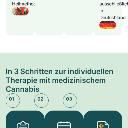
Heilmethode
ausschließlic
in
Deutschland
In 3 Schritten zur individuellen
Therapie mit medizinischem
Cannabis
01
02
03