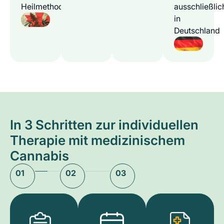
Heilmethode
ausschließlic
in
Deutschland
In 3 Schritten zur individuellen
Therapie mit medizinischem
Cannabis
01
02
03