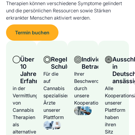
Therapien können verschiedene Symptome gelindert
und die persönlichen Ressourcen sowie Stärken
erkrankter Menschen aktiviert werden.
Termin buchen
Über
Regelmäßige
Individuelle
Ausschl
10
Schulungen
Betrachtung
in
Jahre
Deutsc
Für die
Ihrer
Erfahrung
ansässi
auf
Beschwerden
in der
Cannabis
durch
Alle
Vermittlung
spezialisierten
unsere
Kooperations
von
Ärzte
Kooperationsärzte
unserer
Cannabis
unserer
Plattform
Therapien
Plattform
haben
als
ihren
alternative
Sitz