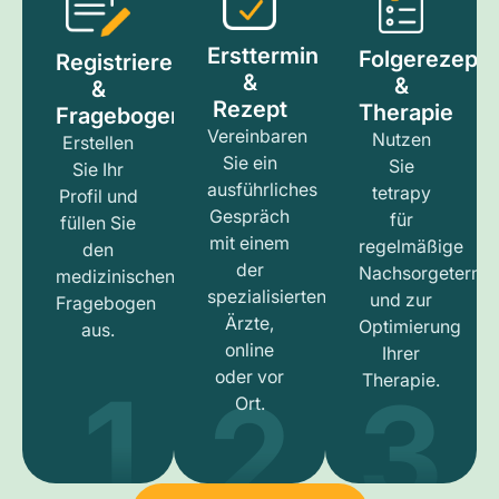
Ersttermin
Folgerezept
Registrieren
&
&
&
Rezept
Therapie
Fragebogen
Vereinbaren
Nutzen
Erstellen
Sie ein
Sie
Sie Ihr
ausführliches
tetrapy
Profil und
Gespräch
für
füllen Sie
mit einem
regelmäßige
den
der
Nachsorgetermi
medizinischen
spezialisierten
und zur
Fragebogen
Ärzte,
Optimierung
aus.
online
Ihrer
1
3
2
oder vor
Therapie.
Ort.