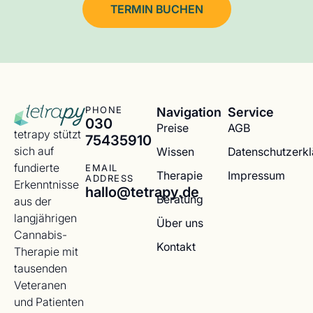
TERMIN BUCHEN
Navigation
Service
PHONE
030
Preise
AGB
tetrapy stützt
75435910
sich auf
Wissen
Datenschutzerk
fundierte
EMAIL
Therapie
Impressum
ADDRESS
Erkenntnisse
hallo@tetrapy.de
Beratung
aus der
langjährigen
Über uns
Cannabis-
Kontakt
Therapie mit
tausenden
Veteranen
und Patienten