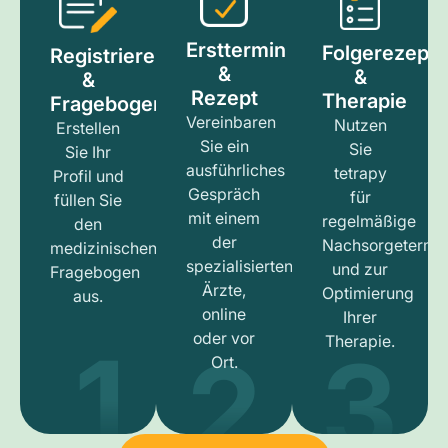
Ersttermin
Folgerezept
Registrieren
&
&
&
Rezept
Therapie
Fragebogen
Vereinbaren
Nutzen
Erstellen
Sie ein
Sie
Sie Ihr
ausführliches
tetrapy
Profil und
Gespräch
für
füllen Sie
mit einem
regelmäßige
den
der
Nachsorgetermi
medizinischen
spezialisierten
und zur
Fragebogen
Ärzte,
Optimierung
aus.
online
Ihrer
1
3
2
oder vor
Therapie.
Ort.