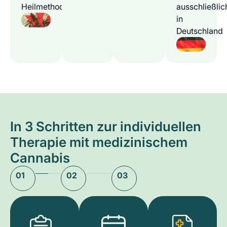
Heilmethode
ausschließlic
in
Deutschland
In 3 Schritten zur individuellen
Therapie mit medizinischem
Cannabis
01
02
03