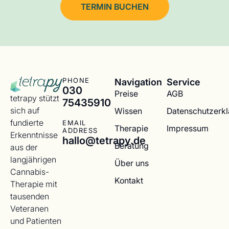
TERMIN BUCHEN
Navigation
Service
PHONE
030
Preise
AGB
tetrapy stützt
75435910
sich auf
Wissen
Datenschutzerk
fundierte
EMAIL
Therapie
Impressum
ADDRESS
Erkenntnisse
hallo@tetrapy.de
Beratung
aus der
langjährigen
Über uns
Cannabis-
Kontakt
Therapie mit
tausenden
Veteranen
und Patienten