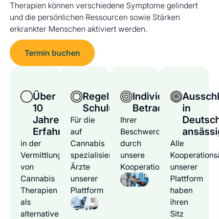
Therapien können verschiedene Symptome gelindert
und die persönlichen Ressourcen sowie Stärken
erkrankter Menschen aktiviert werden.
Termin buchen
Über
Regelmäßige
Individuelle
Ausschl
10
Schulungen
Betrachtung
in
Jahre
Deutsc
Für die
Ihrer
Erfahrung
ansässi
auf
Beschwerden
in der
Cannabis
durch
Alle
Vermittlung
spezialisierten
unsere
Kooperations
von
Ärzte
Kooperationsärzte
unserer
Cannabis
unserer
Plattform
Therapien
Plattform
haben
als
ihren
alternative
Sitz