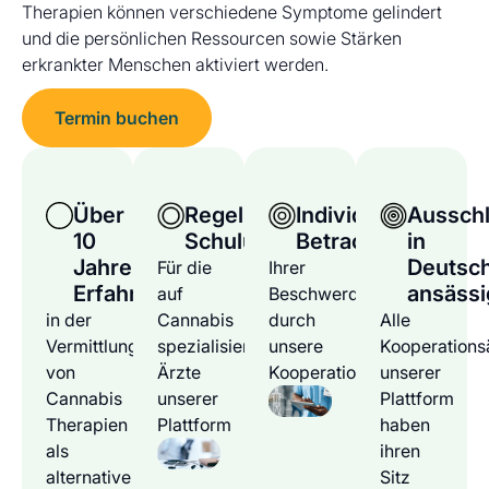
Therapien können verschiedene Symptome gelindert
und die persönlichen Ressourcen sowie Stärken
erkrankter Menschen aktiviert werden.
Termin buchen
Über
Regelmäßige
Individuelle
Ausschl
10
Schulungen
Betrachtung
in
Jahre
Deutsc
Für die
Ihrer
Erfahrung
ansässi
auf
Beschwerden
in der
Cannabis
durch
Alle
Vermittlung
spezialisierten
unsere
Kooperations
von
Ärzte
Kooperationsärzte
unserer
Cannabis
unserer
Plattform
Therapien
Plattform
haben
als
ihren
alternative
Sitz