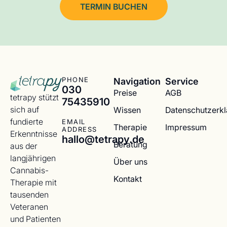
TERMIN BUCHEN
Navigation
Service
PHONE
030
Preise
AGB
tetrapy stützt
75435910
sich auf
Wissen
Datenschutzerk
fundierte
EMAIL
Therapie
Impressum
ADDRESS
Erkenntnisse
hallo@tetrapy.de
Beratung
aus der
langjährigen
Über uns
Cannabis-
Kontakt
Therapie mit
tausenden
Veteranen
und Patienten