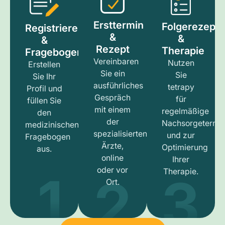
Ersttermin
Folgerezept
Registrieren
&
&
&
Rezept
Therapie
Fragebogen
Vereinbaren
Nutzen
Erstellen
Sie ein
Sie
Sie Ihr
ausführliches
tetrapy
Profil und
Gespräch
für
füllen Sie
mit einem
regelmäßige
den
der
Nachsorgetermi
medizinischen
spezialisierten
und zur
Fragebogen
Ärzte,
Optimierung
aus.
online
Ihrer
1
3
2
oder vor
Therapie.
Ort.