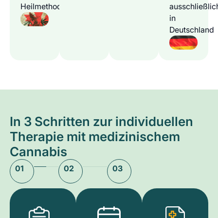
Heilmethode
ausschließlic
in
Deutschland
In 3 Schritten zur individuellen
Therapie mit medizinischem
Cannabis
01
02
03