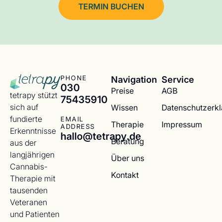
TERMIN BUCHEN
Navigation
Service
PHONE
030
Preise
AGB
tetrapy stützt
75435910
sich auf
Wissen
Datenschutzerk
fundierte
EMAIL
Therapie
Impressum
ADDRESS
Erkenntnisse
hallo@tetrapy.de
Beratung
aus der
langjährigen
Über uns
Cannabis-
Kontakt
Therapie mit
tausenden
Veteranen
und Patienten