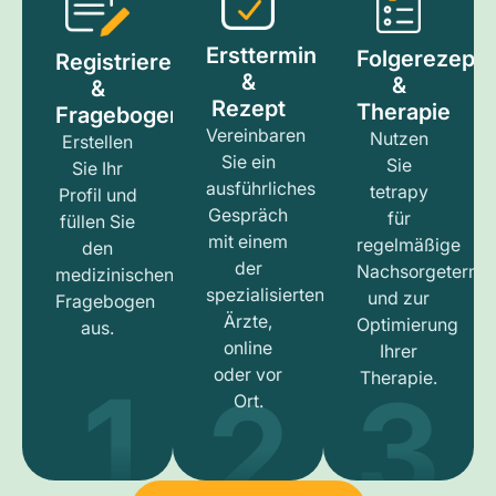
Ersttermin
Folgerezept
Registrieren
&
&
&
Rezept
Therapie
Fragebogen
Vereinbaren
Nutzen
Erstellen
Sie ein
Sie
Sie Ihr
ausführliches
tetrapy
Profil und
Gespräch
für
füllen Sie
mit einem
regelmäßige
den
der
Nachsorgetermi
medizinischen
spezialisierten
und zur
Fragebogen
Ärzte,
Optimierung
aus.
online
Ihrer
1
3
2
oder vor
Therapie.
Ort.