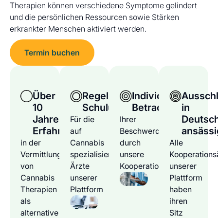
Therapien können verschiedene Symptome gelindert
und die persönlichen Ressourcen sowie Stärken
erkrankter Menschen aktiviert werden.
Termin buchen
Über
Regelmäßige
Individuelle
Ausschl
10
Schulungen
Betrachtung
in
Jahre
Deutsc
Für die
Ihrer
Erfahrung
ansässi
auf
Beschwerden
in der
Cannabis
durch
Alle
Vermittlung
spezialisierten
unsere
Kooperations
von
Ärzte
Kooperationsärzte
unserer
Cannabis
unserer
Plattform
Therapien
Plattform
haben
als
ihren
alternative
Sitz