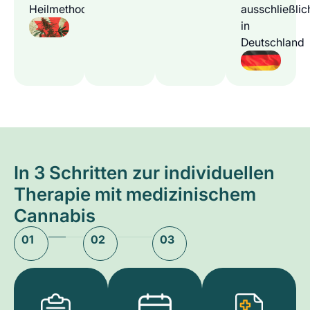
Heilmethode
ausschließlic
in
Deutschland
In 3 Schritten zur individuellen
Therapie mit medizinischem
Cannabis
01
02
03