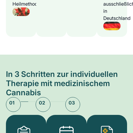
Heilmethode
ausschließlic
in
Deutschland
In 3 Schritten zur individuellen
Therapie mit medizinischem
Cannabis
01
02
03