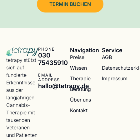
TERMIN BUCHEN
Navigation
Service
PHONE
030
Preise
AGB
tetrapy stützt
75435910
sich auf
Wissen
Datenschutzerk
fundierte
EMAIL
Therapie
Impressum
ADDRESS
Erkenntnisse
hallo@tetrapy.de
Beratung
aus der
langjährigen
Über uns
Cannabis-
Kontakt
Therapie mit
tausenden
Veteranen
und Patienten