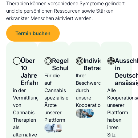
Therapien können verschiedene Symptome gelindert
und die persönlichen Ressourcen sowie Stärken
erkrankter Menschen aktiviert werden.
Termin buchen
Über
Regelmäßige
Individuelle
Ausschl
10
Schulungen
Betrachtung
in
Jahre
Deutsc
Für die
Ihrer
Erfahrung
ansässi
auf
Beschwerden
in der
Cannabis
durch
Alle
Vermittlung
spezialisierten
unsere
Kooperations
von
Ärzte
Kooperationsärzte
unserer
Cannabis
unserer
Plattform
Therapien
Plattform
haben
als
ihren
alternative
Sitz