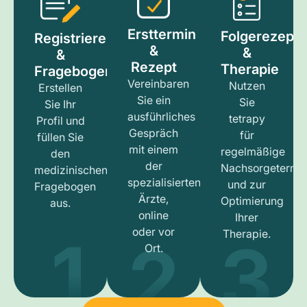
Ersttermin
Folgerezept
Registrieren
&
&
&
Rezept
Therapie
Fragebogen
Vereinbaren
Nutzen
Erstellen
Sie ein
Sie
Sie Ihr
ausführliches
tetrapy
Profil und
Gespräch
für
füllen Sie
mit einem
regelmäßige
den
der
Nachsorgetermi
medizinischen
spezialisierten
und zur
Fragebogen
Ärzte,
Optimierung
aus.
online
Ihrer
1
3
2
oder vor
Therapie.
Ort.