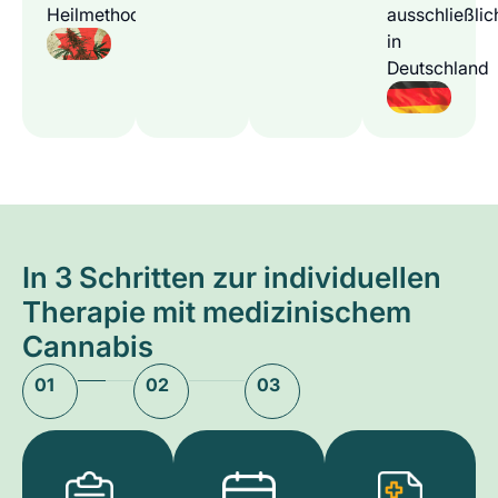
Heilmethode
ausschließlic
in
Deutschland
In 3 Schritten zur individuellen
Therapie mit medizinischem
Cannabis
01
02
03