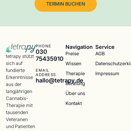
TERMIN BUCHEN
Navigation
Service
PHONE
030
Preise
AGB
tetrapy stützt
75435910
sich auf
Wissen
Datenschutzerk
fundierte
EMAIL
Therapie
Impressum
ADDRESS
Erkenntnisse
hallo@tetrapy.de
Beratung
aus der
langjährigen
Über uns
Cannabis-
Kontakt
Therapie mit
tausenden
Veteranen
und Patienten