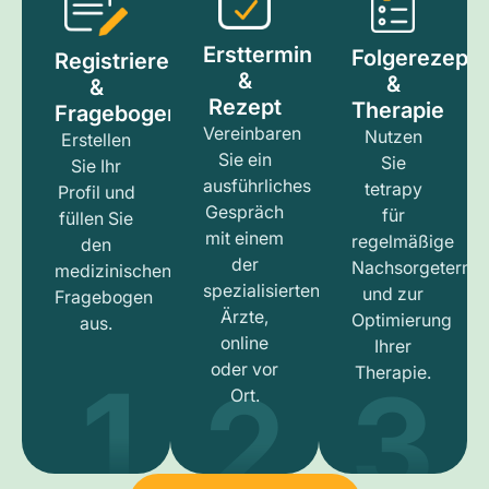
Ersttermin
Folgerezept
Registrieren
&
&
&
Rezept
Therapie
Fragebogen
Vereinbaren
Nutzen
Erstellen
Sie ein
Sie
Sie Ihr
ausführliches
tetrapy
Profil und
Gespräch
für
füllen Sie
mit einem
regelmäßige
den
der
Nachsorgetermi
medizinischen
spezialisierten
und zur
Fragebogen
Ärzte,
Optimierung
aus.
online
Ihrer
1
3
2
oder vor
Therapie.
Ort.