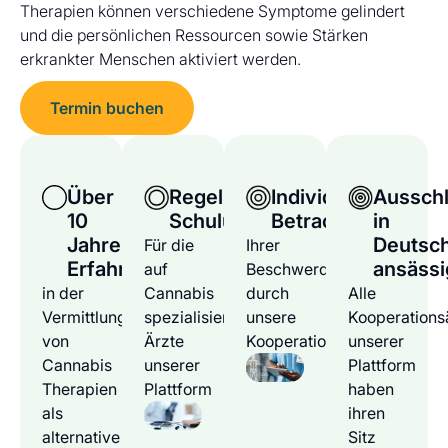
Therapien können verschiedene Symptome gelindert
und die persönlichen Ressourcen sowie Stärken
erkrankter Menschen aktiviert werden.
Termin buchen
Über
Regelmäßige
Individuelle
Ausschl
10
Schulungen
Betrachtung
in
Jahre
Deutsc
Für die
Ihrer
Erfahrung
ansässi
auf
Beschwerden
in der
Cannabis
durch
Alle
Vermittlung
spezialisierten
unsere
Kooperations
von
Ärzte
Kooperationsärzte
unserer
Cannabis
unserer
Plattform
Therapien
Plattform
haben
als
ihren
alternative
Sitz