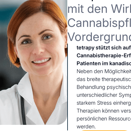
mit den Wir
Cannabispfl
Vordergrun
tetrapy stützt sich a
Cannabistherapie-Er
Patienten im kanadis
Neben den Möglichkeit
das breite therapeutis
Behandlung psychischer
unterschiedlicher Sym
starkem Stress einherg
Therapien können ver
persönlichen Ressourc
werden.