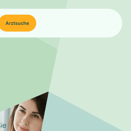
Arztsuche
ie