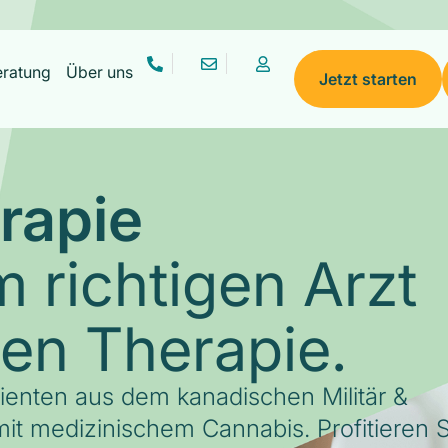
eratung
Über uns
Jetzt starten
rapie
 richtigen Arzt
gen Therapie.
tienten aus dem kanadischen Militär &
it medizinischem Cannabis. Profitieren S