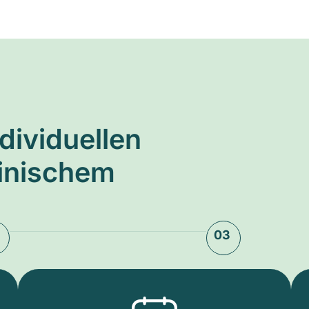
ndividuellen
zinischem
03