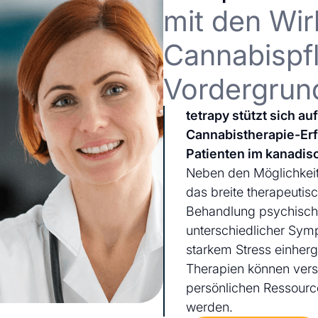
mit den Wir
Cannabispfl
Vordergrun
tetrapy stützt sich a
Cannabistherapie-Er
Patienten im kanadis
Neben den Möglichkeit
das breite therapeutis
Behandlung psychischer
unterschiedlicher Sym
starkem Stress einherg
Therapien können ver
persönlichen Ressourc
werden.