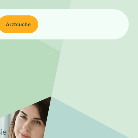
Arztsuche
ie