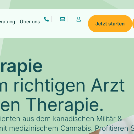
eratung
Über uns
Jetzt starten
rapie
 richtigen Arzt
gen Therapie.
tienten aus dem kanadischen Militär &
it medizinischem Cannabis. Profitieren S