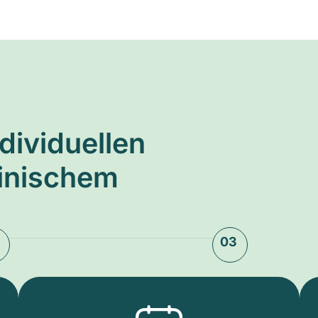
ndividuellen
zinischem
03