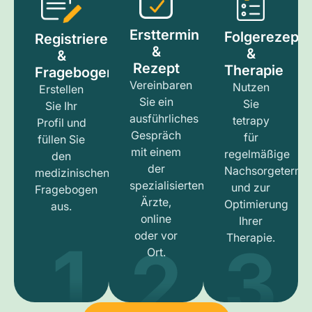
Ersttermin
Folgerezept
Registrieren
&
&
&
Rezept
Therapie
Fragebogen
Vereinbaren
Nutzen
Erstellen
Sie ein
Sie
Sie Ihr
ausführliches
tetrapy
Profil und
Gespräch
für
füllen Sie
mit einem
regelmäßige
den
der
Nachsorgetermi
medizinischen
spezialisierten
und zur
Fragebogen
Ärzte,
Optimierung
aus.
online
Ihrer
1
3
2
oder vor
Therapie.
Ort.