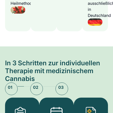
Heilmethode
ausschließlic
in
Deutschland
In 3 Schritten zur individuellen
Therapie mit medizinischem
Cannabis
01
02
03