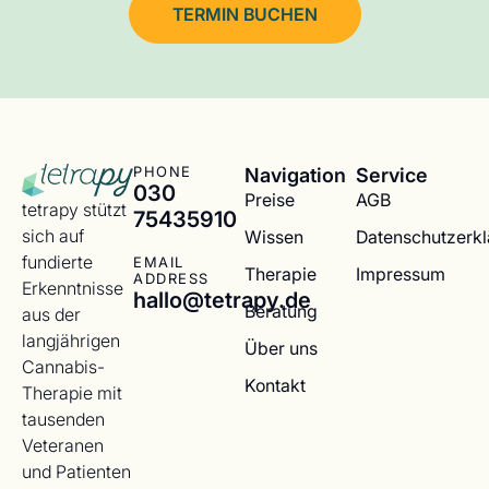
TERMIN BUCHEN
Navigation
Service
PHONE
030
Preise
AGB
tetrapy stützt
75435910
sich auf
Wissen
Datenschutzerk
fundierte
EMAIL
Therapie
Impressum
ADDRESS
Erkenntnisse
hallo@tetrapy.de
Beratung
aus der
langjährigen
Über uns
Cannabis-
Kontakt
Therapie mit
tausenden
Veteranen
und Patienten