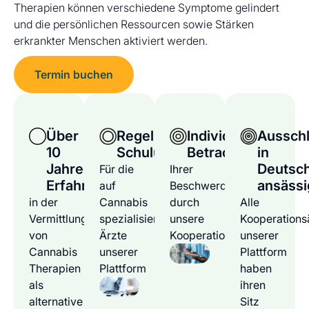
Therapien können verschiedene Symptome gelindert
und die persönlichen Ressourcen sowie Stärken
erkrankter Menschen aktiviert werden.
Termin buchen
Über
Regelmäßige
Individuelle
Ausschl
10
Schulungen
Betrachtung
in
Jahre
Deutsc
Für die
Ihrer
Erfahrung
ansässi
auf
Beschwerden
in der
Cannabis
durch
Alle
Vermittlung
spezialisierten
unsere
Kooperations
von
Ärzte
Kooperationsärzte
unserer
Cannabis
unserer
Plattform
Therapien
Plattform
haben
als
ihren
alternative
Sitz