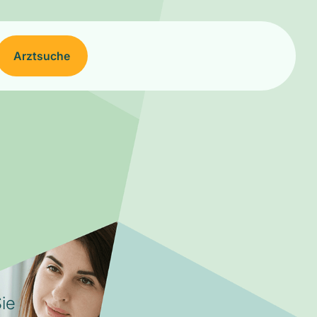
Arztsuche
ie