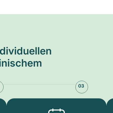
ndividuellen
zinischem
03