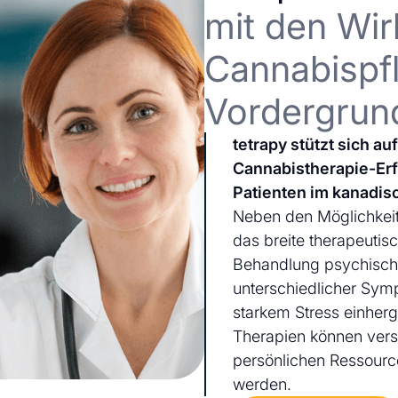
mit den Wir
Cannabispfl
Vordergrun
tetrapy stützt sich a
Cannabistherapie-Er
Patienten im kanadis
Neben den Möglichkeit
das breite therapeutis
Behandlung psychischer
unterschiedlicher Sym
starkem Stress einherg
Therapien können ver
persönlichen Ressourc
werden.