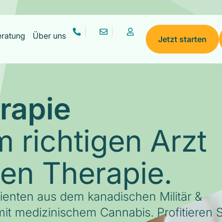
eratung
Über uns
Jetzt starten
rapie
 richtigen Arzt
gen Therapie.
tienten aus dem kanadischen Militär &
it medizinischem Cannabis. Profitieren S