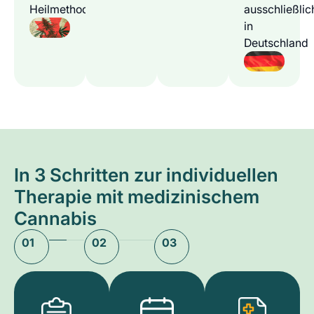
Heilmethode
ausschließlic
in
Deutschland
In 3 Schritten zur individuellen
Therapie mit medizinischem
Cannabis
01
02
03