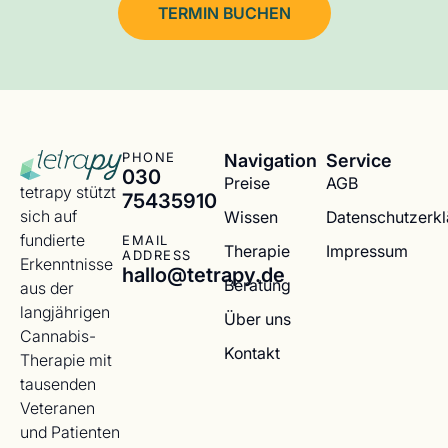
TERMIN BUCHEN
Navigation
Service
PHONE
030
Preise
AGB
tetrapy stützt
75435910
sich auf
Wissen
Datenschutzerk
fundierte
EMAIL
Therapie
Impressum
ADDRESS
Erkenntnisse
hallo@tetrapy.de
Beratung
aus der
langjährigen
Über uns
Cannabis-
Kontakt
Therapie mit
tausenden
Veteranen
und Patienten