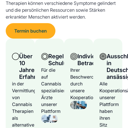
Therapien können verschiedene Symptome gelindert
und die persönlichen Ressourcen sowie Stärken
erkrankter Menschen aktiviert werden.
Termin buchen
Über
Regelmäßige
Individuelle
Ausschl
10
Schulungen
Betrachtung
in
Jahre
Deutsc
Für die
Ihrer
Erfahrung
ansässi
auf
Beschwerden
in der
Cannabis
durch
Alle
Vermittlung
spezialisierten
unsere
Kooperations
von
Ärzte
Kooperationsärzte
unserer
Cannabis
unserer
Plattform
Therapien
Plattform
haben
als
ihren
alternative
Sitz