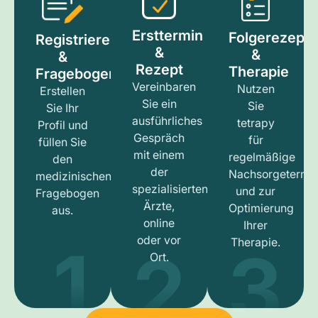
Ersttermin
Folgerezept
Registrieren
&
&
&
Rezept
Therapie
Fragebogen
Vereinbaren
Nutzen
Erstellen
Sie ein
Sie
Sie Ihr
ausführliches
tetrapy
Profil und
Gespräch
für
füllen Sie
mit einem
regelmäßige
den
der
Nachsorgetermi
medizinischen
spezialisierten
und zur
Fragebogen
Ärzte,
Optimierung
aus.
online
Ihrer
1
3
2
oder vor
Therapie.
Ort.