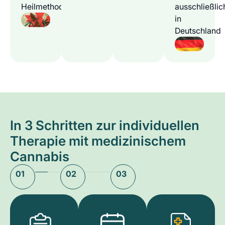
Heilmethode
ausschließlic
in
Deutschland
In 3 Schritten zur individuellen
Therapie mit medizinischem
Cannabis
01
02
03