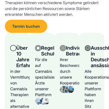
Therapien können verschiedene Symptome gelindert
und die persönlichen Ressourcen sowie Stärken
erkrankter Menschen aktiviert werden.
Termin buchen
Über
Regelmäßige
Individuelle
Ausschl
10
Schulungen
Betrachtung
in
Jahre
Deutsc
Für die
Ihrer
Erfahrung
ansässi
auf
Beschwerden
in der
Cannabis
durch
Alle
Vermittlung
spezialisierten
unsere
Kooperations
von
Ärzte
Kooperationsärzte
unserer
Cannabis
unserer
Plattform
Therapien
Plattform
haben
als
ihren
alternative
Sitz