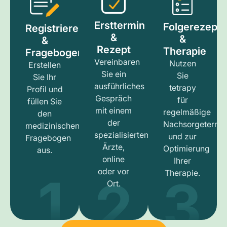
Ersttermin
Folgerezept
Registrieren
&
&
&
Rezept
Therapie
Fragebogen
Vereinbaren
Nutzen
Erstellen
Sie ein
Sie
Sie Ihr
ausführliches
tetrapy
Profil und
Gespräch
für
füllen Sie
mit einem
regelmäßige
den
der
Nachsorgetermi
medizinischen
spezialisierten
und zur
Fragebogen
Ärzte,
Optimierung
aus.
online
Ihrer
1
3
2
oder vor
Therapie.
Ort.