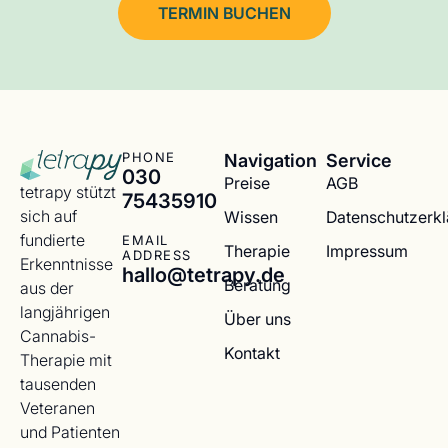
TERMIN BUCHEN
Navigation
Service
PHONE
030
Preise
AGB
tetrapy stützt
75435910
sich auf
Wissen
Datenschutzerk
fundierte
EMAIL
Therapie
Impressum
ADDRESS
Erkenntnisse
hallo@tetrapy.de
Beratung
aus der
langjährigen
Über uns
Cannabis-
Kontakt
Therapie mit
tausenden
Veteranen
und Patienten