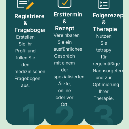
Ersttermin
Folgerezept
Registrieren
&
&
&
Rezept
Therapie
Fragebogen
Vereinbaren
Nutzen
Erstellen
Sie ein
Sie
Sie Ihr
ausführliches
tetrapy
Profil und
Gespräch
für
füllen Sie
mit einem
regelmäßige
den
der
Nachsorgetermi
medizinischen
spezialisierten
und zur
Fragebogen
Ärzte,
Optimierung
aus.
online
Ihrer
1
3
2
oder vor
Therapie.
Ort.