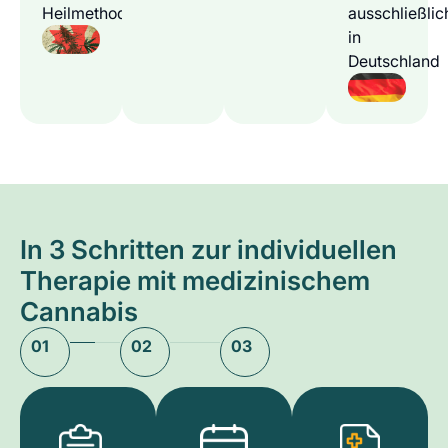
Heilmethode
ausschließlic
in
Deutschland
In 3 Schritten zur individuellen
Therapie mit medizinischem
Cannabis
01
02
03