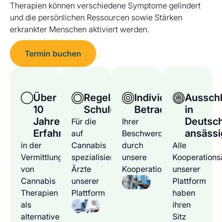
Therapien können verschiedene Symptome gelindert
und die persönlichen Ressourcen sowie Stärken
erkrankter Menschen aktiviert werden.
Termin buchen
Über
Regelmäßige
Individuelle
Ausschl
10
Schulungen
Betrachtung
in
Jahre
Deutsc
Für die
Ihrer
Erfahrung
ansässi
auf
Beschwerden
in der
Cannabis
durch
Alle
Vermittlung
spezialisierten
unsere
Kooperations
von
Ärzte
Kooperationsärzte
unserer
Cannabis
unserer
Plattform
Therapien
Plattform
haben
als
ihren
alternative
Sitz