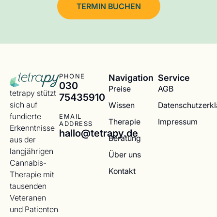
TERMIN BUCHEN
Navigation
Service
PHONE
030
Preise
AGB
tetrapy stützt
75435910
sich auf
Wissen
Datenschutzerk
fundierte
EMAIL
Therapie
Impressum
ADDRESS
Erkenntnisse
hallo@tetrapy.de
Beratung
aus der
langjährigen
Über uns
Cannabis-
Kontakt
Therapie mit
tausenden
Veteranen
und Patienten