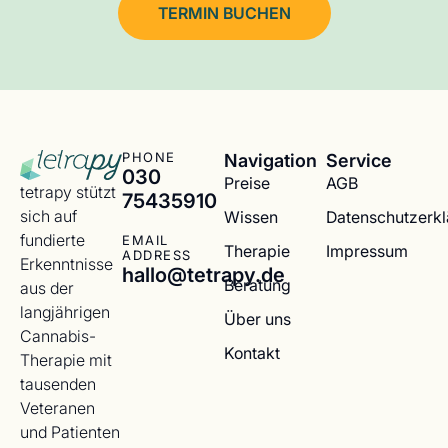
TERMIN BUCHEN
Navigation
Service
PHONE
030
Preise
AGB
tetrapy stützt
75435910
sich auf
Wissen
Datenschutzerk
fundierte
EMAIL
Therapie
Impressum
ADDRESS
Erkenntnisse
hallo@tetrapy.de
Beratung
aus der
langjährigen
Über uns
Cannabis-
Kontakt
Therapie mit
tausenden
Veteranen
und Patienten