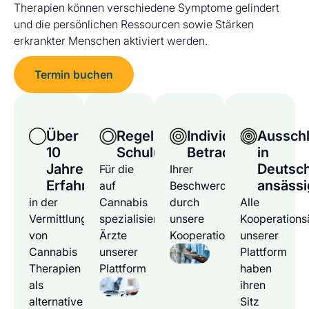
Therapien können verschiedene Symptome gelindert
und die persönlichen Ressourcen sowie Stärken
erkrankter Menschen aktiviert werden.
Termin buchen
Über
Regelmäßige
Individuelle
Ausschl
10
Schulungen
Betrachtung
in
Jahre
Deutsc
Für die
Ihrer
Erfahrung
ansässi
auf
Beschwerden
in der
Cannabis
durch
Alle
Vermittlung
spezialisierten
unsere
Kooperations
von
Ärzte
Kooperationsärzte
unserer
Cannabis
unserer
Plattform
Therapien
Plattform
haben
als
ihren
alternative
Sitz