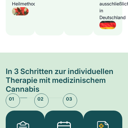
Heilmethode
ausschließlic
in
Deutschland
In 3 Schritten zur individuellen
Therapie mit medizinischem
Cannabis
01
02
03