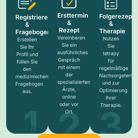
Ersttermin
Folgerezept
Registrieren
&
&
&
Rezept
Therapie
Fragebogen
Vereinbaren
Nutzen
Erstellen
Sie ein
Sie
Sie Ihr
ausführliches
tetrapy
Profil und
Gespräch
für
füllen Sie
mit einem
regelmäßige
den
der
Nachsorgetermi
medizinischen
spezialisierten
und zur
Fragebogen
Ärzte,
Optimierung
aus.
online
Ihrer
1
3
2
oder vor
Therapie.
Ort.