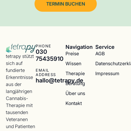
TERMIN BUCHEN
Navigation
Service
PHONE
030
Preise
AGB
tetrapy stützt
75435910
sich auf
Wissen
Datenschutzerk
fundierte
EMAIL
Therapie
Impressum
ADDRESS
Erkenntnisse
hallo@tetrapy.de
Beratung
aus der
langjährigen
Über uns
Cannabis-
Kontakt
Therapie mit
tausenden
Veteranen
und Patienten