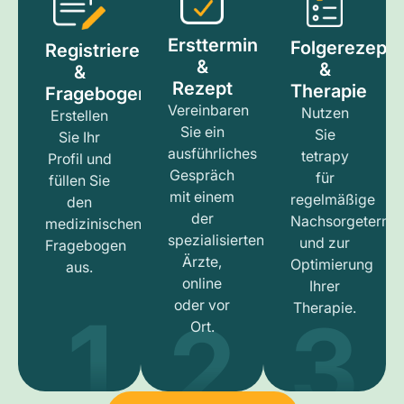
Ersttermin
Folgerezept
Registrieren
&
&
&
Rezept
Therapie
Fragebogen
Vereinbaren
Nutzen
Erstellen
Sie ein
Sie
Sie Ihr
ausführliches
tetrapy
Profil und
Gespräch
für
füllen Sie
mit einem
regelmäßige
den
der
Nachsorgetermi
medizinischen
spezialisierten
und zur
Fragebogen
Ärzte,
Optimierung
aus.
online
Ihrer
1
3
2
oder vor
Therapie.
Ort.