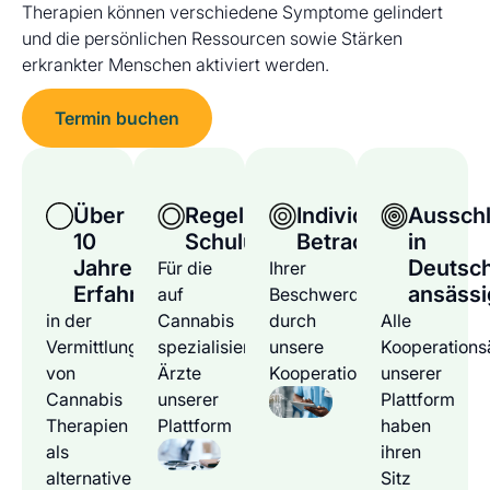
Therapien können verschiedene Symptome gelindert
und die persönlichen Ressourcen sowie Stärken
erkrankter Menschen aktiviert werden.
Termin buchen
Über
Regelmäßige
Individuelle
Ausschl
10
Schulungen
Betrachtung
in
Jahre
Deutsc
Für die
Ihrer
Erfahrung
ansässi
auf
Beschwerden
in der
Cannabis
durch
Alle
Vermittlung
spezialisierten
unsere
Kooperations
von
Ärzte
Kooperationsärzte
unserer
Cannabis
unserer
Plattform
Therapien
Plattform
haben
als
ihren
alternative
Sitz