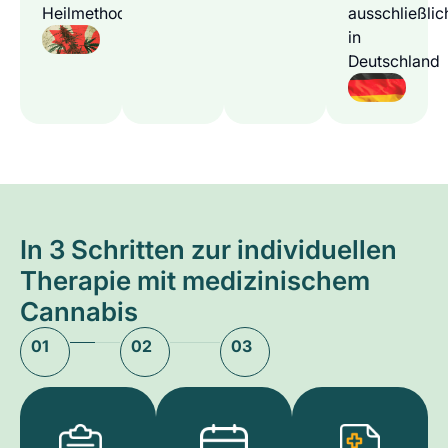
Heilmethode
ausschließlic
in
Deutschland
In 3 Schritten zur individuellen
Therapie mit medizinischem
Cannabis
01
02
03