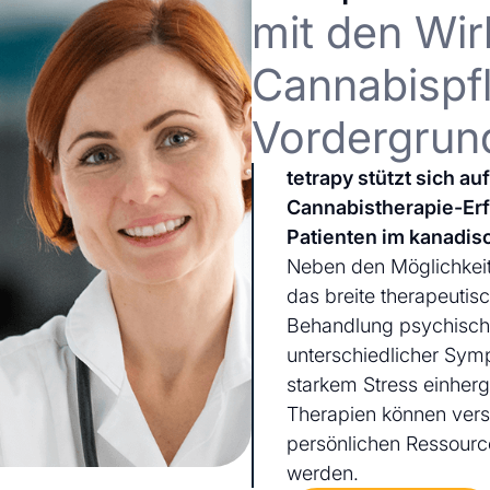
mit den Wir
Cannabispfl
Vordergrun
tetrapy stützt sich a
Cannabistherapie-Er
Patienten im kanadis
Neben den Möglichkeit
das breite therapeutis
Behandlung psychischer
unterschiedlicher Sym
starkem Stress einherg
Therapien können ver
persönlichen Ressourc
werden.