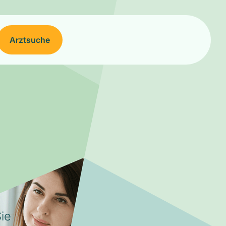
Arztsuche
ie