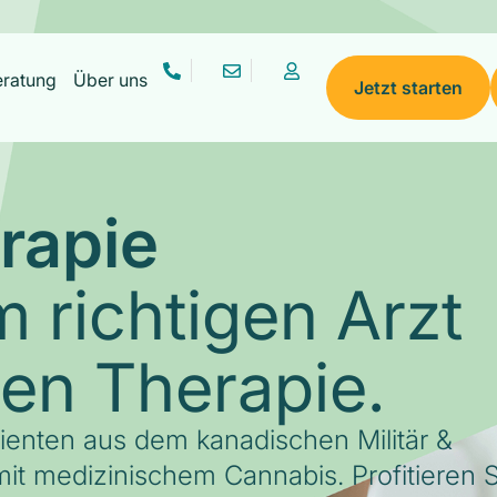
eratung
Über uns
Jetzt starten
rapie
 richtigen Arzt
gen Therapie.
tienten aus dem kanadischen Militär &
it medizinischem Cannabis. Profitieren S