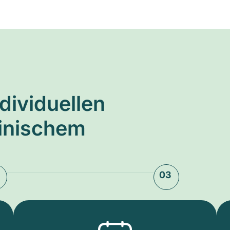
ndividuellen
zinischem
03