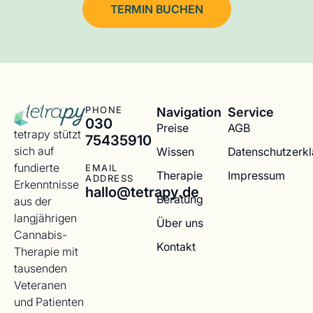
TERMIN BUCHEN
Navigation
Service
PHONE
030
Preise
AGB
tetrapy stützt
75435910
sich auf
Wissen
Datenschutzerk
fundierte
EMAIL
Therapie
Impressum
ADDRESS
Erkenntnisse
hallo@tetrapy.de
Beratung
aus der
langjährigen
Über uns
Cannabis-
Kontakt
Therapie mit
tausenden
Veteranen
und Patienten