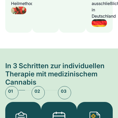
Heilmethode
ausschließlic
in
Deutschland
In 3 Schritten zur individuellen
Therapie mit medizinischem
Cannabis
01
02
03