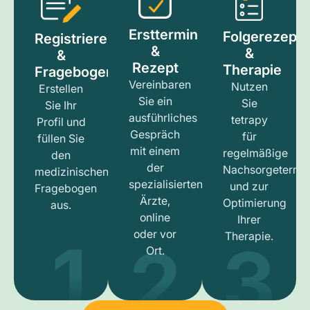
Ersttermin
Folgerezept
Registrieren
&
&
&
Rezept
Therapie
Fragebogen
Vereinbaren
Nutzen
Erstellen
Sie ein
Sie
Sie Ihr
ausführliches
tetrapy
Profil und
Gespräch
für
füllen Sie
mit einem
regelmäßige
den
der
Nachsorgetermi
medizinischen
spezialisierten
und zur
Fragebogen
Ärzte,
Optimierung
aus.
online
Ihrer
1
3
2
oder vor
Therapie.
Ort.