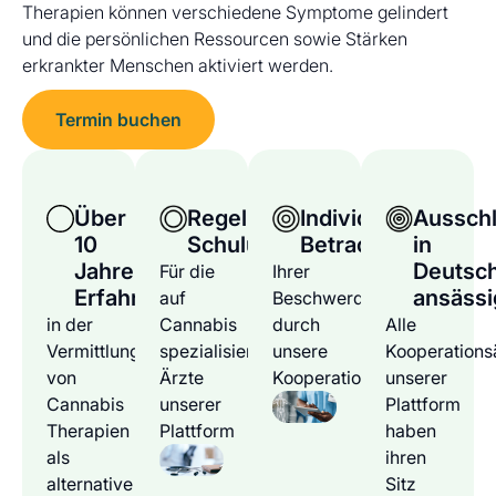
Therapien können verschiedene Symptome gelindert
und die persönlichen Ressourcen sowie Stärken
erkrankter Menschen aktiviert werden.
Termin buchen
Über
Regelmäßige
Individuelle
Ausschl
10
Schulungen
Betrachtung
in
Jahre
Deutsc
Für die
Ihrer
Erfahrung
ansässi
auf
Beschwerden
in der
Cannabis
durch
Alle
Vermittlung
spezialisierten
unsere
Kooperations
von
Ärzte
Kooperationsärzte
unserer
Cannabis
unserer
Plattform
Therapien
Plattform
haben
als
ihren
alternative
Sitz