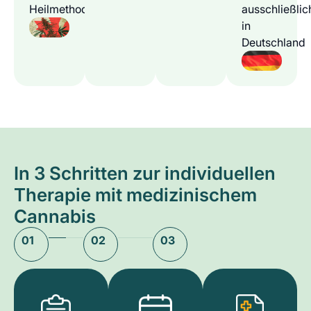
Heilmethode
ausschließlic
in
Deutschland
In 3 Schritten zur individuellen
Therapie mit medizinischem
Cannabis
01
02
03