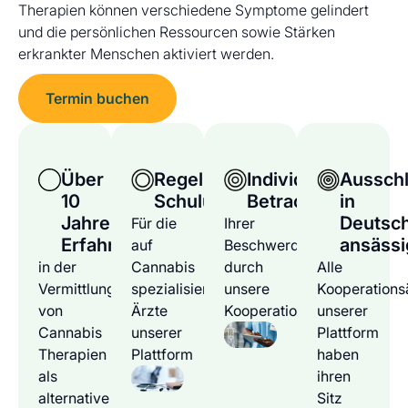
Therapien können verschiedene Symptome gelindert
und die persönlichen Ressourcen sowie Stärken
erkrankter Menschen aktiviert werden.
Termin buchen
Über
Regelmäßige
Individuelle
Ausschl
10
Schulungen
Betrachtung
in
Jahre
Deutsc
Für die
Ihrer
Erfahrung
ansässi
auf
Beschwerden
in der
Cannabis
durch
Alle
Vermittlung
spezialisierten
unsere
Kooperations
von
Ärzte
Kooperationsärzte
unserer
Cannabis
unserer
Plattform
Therapien
Plattform
haben
als
ihren
alternative
Sitz