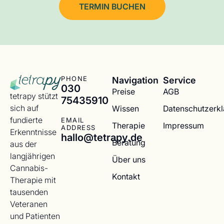
TERMIN BUCHEN
Navigation
Service
PHONE
030
Preise
AGB
tetrapy stützt
75435910
sich auf
Wissen
Datenschutzerk
fundierte
EMAIL
Therapie
Impressum
ADDRESS
Erkenntnisse
hallo@tetrapy.de
Beratung
aus der
langjährigen
Über uns
Cannabis-
Kontakt
Therapie mit
tausenden
Veteranen
und Patienten