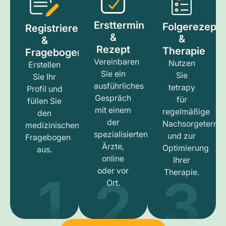
Ersttermin
Folgerezept
Registrieren
&
&
&
Rezept
Therapie
Fragebogen
Vereinbaren
Nutzen
Erstellen
Sie ein
Sie
Sie Ihr
ausführliches
tetrapy
Profil und
Gespräch
für
füllen Sie
mit einem
regelmäßige
den
der
Nachsorgetermi
medizinischen
spezialisierten
und zur
Fragebogen
Ärzte,
Optimierung
aus.
online
Ihrer
1
3
2
oder vor
Therapie.
Ort.