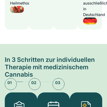
Heilmethode
ausschließlic
in
Deutschland
In 3 Schritten zur individuellen
Therapie mit medizinischem
Cannabis
01
02
03