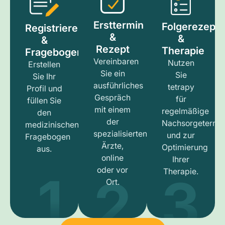
Ersttermin
Folgerezept
Registrieren
&
&
&
Rezept
Therapie
Fragebogen
Vereinbaren
Nutzen
Erstellen
Sie ein
Sie
Sie Ihr
ausführliches
tetrapy
Profil und
Gespräch
für
füllen Sie
mit einem
regelmäßige
den
der
Nachsorgetermi
medizinischen
spezialisierten
und zur
Fragebogen
Ärzte,
Optimierung
aus.
online
Ihrer
1
3
2
oder vor
Therapie.
Ort.