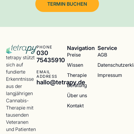
TERMIN BUCHEN
Navigation
Service
PHONE
030
Preise
AGB
tetrapy stützt
75435910
sich auf
Wissen
Datenschutzerk
fundierte
EMAIL
Therapie
Impressum
ADDRESS
Erkenntnisse
hallo@tetrapy.de
Beratung
aus der
langjährigen
Über uns
Cannabis-
Kontakt
Therapie mit
tausenden
Veteranen
und Patienten