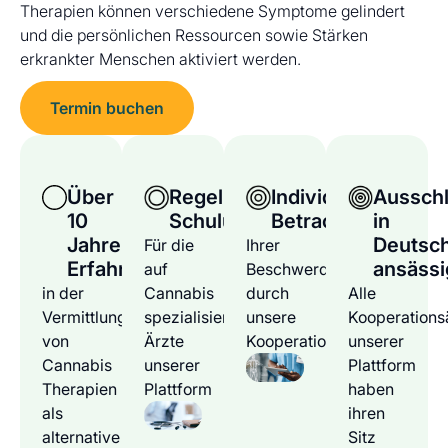
Therapien können verschiedene Symptome gelindert
und die persönlichen Ressourcen sowie Stärken
erkrankter Menschen aktiviert werden.
Termin buchen
Über
Regelmäßige
Individuelle
Ausschl
10
Schulungen
Betrachtung
in
Jahre
Deutsc
Für die
Ihrer
Erfahrung
ansässi
auf
Beschwerden
in der
Cannabis
durch
Alle
Vermittlung
spezialisierten
unsere
Kooperations
von
Ärzte
Kooperationsärzte
unserer
Cannabis
unserer
Plattform
Therapien
Plattform
haben
als
ihren
alternative
Sitz