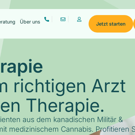
eratung
Über uns
Jetzt starten
rapie
 richtigen Arzt
gen Therapie.
tienten aus dem kanadischen Militär &
it medizinischem Cannabis. Profitieren S