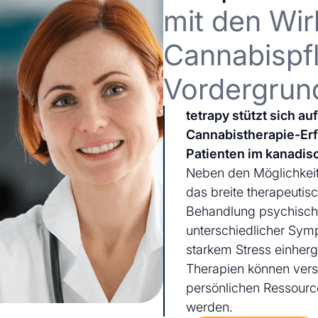
mit den Wir
Cannabispfl
Vordergrun
tetrapy stützt sich a
Cannabistherapie-Er
Patienten im kanadis
Neben den Möglichkeit
das breite therapeutis
Behandlung psychischer
unterschiedlicher Sym
starkem Stress einherg
Therapien können ver
persönlichen Ressourc
werden.