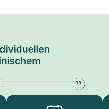
ndividuellen
zinischem
03