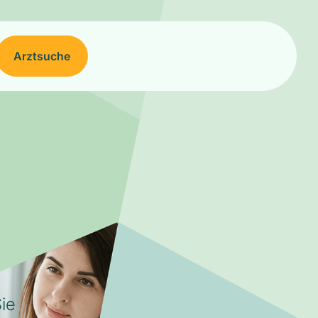
Arztsuche
ie