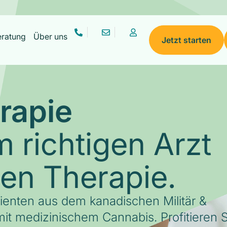
eratung
Über uns
Jetzt starten
rapie
 richtigen Arzt
gen Therapie.
tienten aus dem kanadischen Militär &
it medizinischem Cannabis. Profitieren S