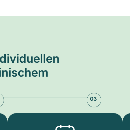
ndividuellen
zinischem
03