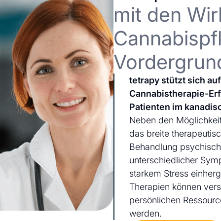
mit den Wir
Cannabispfl
Vordergrun
tetrapy stützt sich a
Cannabistherapie-Er
Patienten im kanadis
Neben den Möglichkeit
das breite therapeutis
Behandlung psychischer
unterschiedlicher Sym
starkem Stress einherg
Therapien können ver
persönlichen Ressourc
werden.