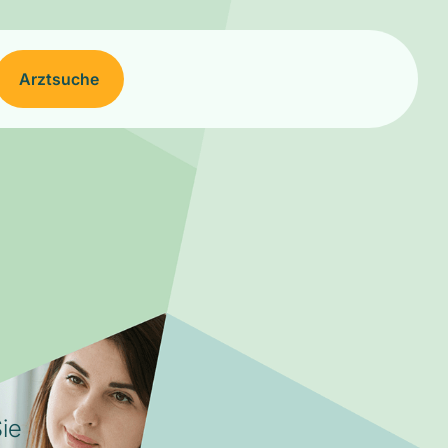
Arztsuche
ie