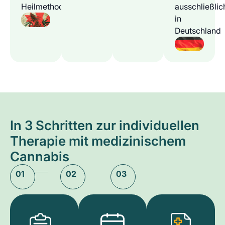
Heilmethode
ausschließlic
in
Deutschland
In 3 Schritten zur individuellen
Therapie mit medizinischem
Cannabis
01
02
03