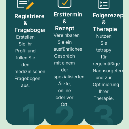
Ersttermin
Folgerezept
Registrieren
&
&
&
Rezept
Therapie
Fragebogen
Vereinbaren
Nutzen
Erstellen
Sie ein
Sie
Sie Ihr
ausführliches
tetrapy
Profil und
Gespräch
für
füllen Sie
mit einem
regelmäßige
den
der
Nachsorgetermi
medizinischen
spezialisierten
und zur
Fragebogen
Ärzte,
Optimierung
aus.
online
Ihrer
1
3
2
oder vor
Therapie.
Ort.