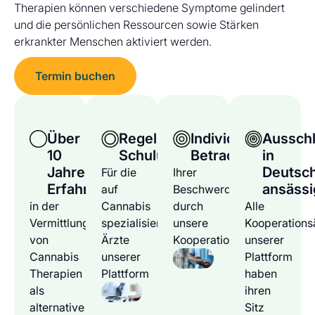
Therapien können verschiedene Symptome gelindert
und die persönlichen Ressourcen sowie Stärken
erkrankter Menschen aktiviert werden.
Termin buchen
Über
Regelmäßige
Individuelle
Ausschl
10
Schulungen
Betrachtung
in
Jahre
Deutsc
Für die
Ihrer
Erfahrung
ansässi
auf
Beschwerden
in der
Cannabis
durch
Alle
Vermittlung
spezialisierten
unsere
Kooperations
von
Ärzte
Kooperationsärzte
unserer
Cannabis
unserer
Plattform
Therapien
Plattform
haben
als
ihren
alternative
Sitz