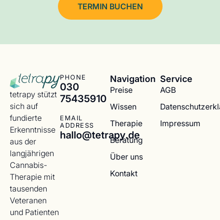
TERMIN BUCHEN
Navigation
Service
PHONE
030
Preise
AGB
tetrapy stützt
75435910
sich auf
Wissen
Datenschutzerk
fundierte
EMAIL
Therapie
Impressum
ADDRESS
Erkenntnisse
hallo@tetrapy.de
Beratung
aus der
langjährigen
Über uns
Cannabis-
Kontakt
Therapie mit
tausenden
Veteranen
und Patienten