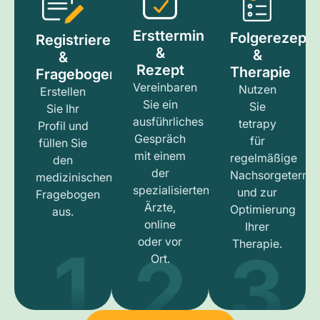
Ersttermin
Folgerezept
Registrieren
&
&
&
Rezept
Therapie
Fragebogen
Vereinbaren
Nutzen
Erstellen
Sie ein
Sie
Sie Ihr
ausführliches
tetrapy
Profil und
Gespräch
für
füllen Sie
mit einem
regelmäßige
den
der
Nachsorgetermi
medizinischen
spezialisierten
und zur
Fragebogen
Ärzte,
Optimierung
aus.
online
Ihrer
1
3
2
oder vor
Therapie.
Ort.