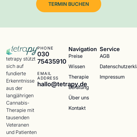
TERMIN BUCHEN
Navigation
Service
PHONE
030
Preise
AGB
tetrapy stützt
75435910
sich auf
Wissen
Datenschutzerk
fundierte
EMAIL
Therapie
Impressum
ADDRESS
Erkenntnisse
hallo@tetrapy.de
Beratung
aus der
langjährigen
Über uns
Cannabis-
Kontakt
Therapie mit
tausenden
Veteranen
und Patienten