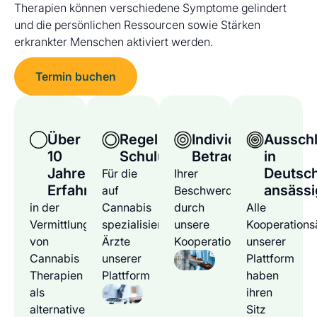
Therapien können verschiedene Symptome gelindert
und die persönlichen Ressourcen sowie Stärken
erkrankter Menschen aktiviert werden.
Termin buchen
Über
Regelmäßige
Individuelle
Ausschl
10
Schulungen
Betrachtung
in
Jahre
Deutsc
Für die
Ihrer
Erfahrung
ansässi
auf
Beschwerden
in der
Cannabis
durch
Alle
Vermittlung
spezialisierten
unsere
Kooperations
von
Ärzte
Kooperationsärzte
unserer
Cannabis
unserer
Plattform
Therapien
Plattform
haben
als
ihren
alternative
Sitz