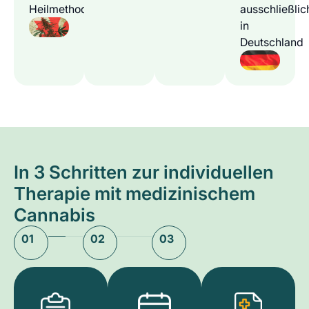
Heilmethode
ausschließlic
in
Deutschland
In 3 Schritten zur individuellen
Therapie mit medizinischem
Cannabis
01
02
03