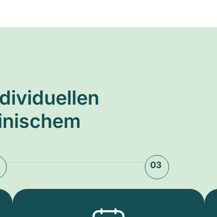
ndividuellen
zinischem
03