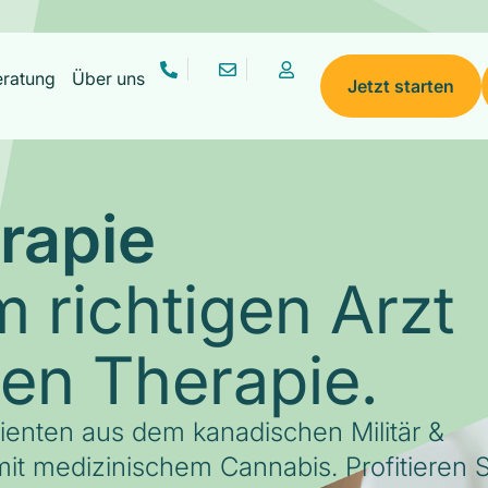
eratung
Über uns
Jetzt starten
rapie
 richtigen Arzt
gen Therapie.
tienten aus dem kanadischen Militär &
it medizinischem Cannabis. Profitieren S