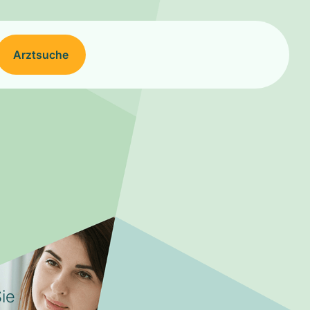
Arztsuche
ie