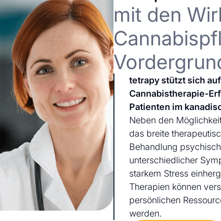
mit den Wir
Cannabispfl
Vordergrun
tetrapy stützt sich a
Cannabistherapie-Er
Patienten im kanadis
Neben den Möglichkeit
das breite therapeutis
Behandlung psychischer
unterschiedlicher Sym
starkem Stress einherg
Therapien können ver
persönlichen Ressourc
werden.