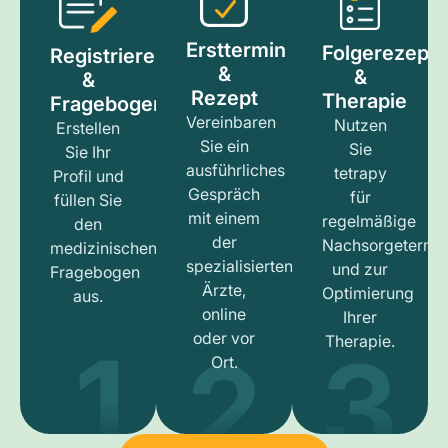
Ersttermin
Folgerezept
Registrieren
&
&
&
Rezept
Therapie
Fragebogen
Vereinbaren
Nutzen
Erstellen
Sie ein
Sie
Sie Ihr
ausführliches
tetrapy
Profil und
Gespräch
für
füllen Sie
mit einem
regelmäßige
den
der
Nachsorgetermi
medizinischen
spezialisierten
und zur
Fragebogen
Ärzte,
Optimierung
aus.
online
Ihrer
1
3
2
oder vor
Therapie.
Ort.