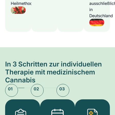
Heilmethode
ausschließlic
in
Deutschland
In 3 Schritten zur individuellen
Therapie mit medizinischem
Cannabis
01
02
03