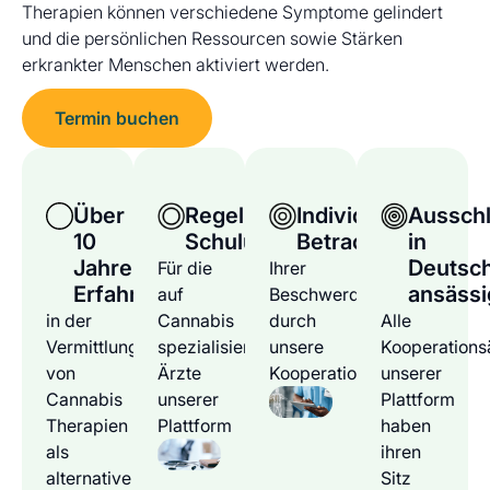
Therapien können verschiedene Symptome gelindert
und die persönlichen Ressourcen sowie Stärken
erkrankter Menschen aktiviert werden.
Termin buchen
Über
Regelmäßige
Individuelle
Ausschl
10
Schulungen
Betrachtung
in
Jahre
Deutsc
Für die
Ihrer
Erfahrung
ansässi
auf
Beschwerden
in der
Cannabis
durch
Alle
Vermittlung
spezialisierten
unsere
Kooperations
von
Ärzte
Kooperationsärzte
unserer
Cannabis
unserer
Plattform
Therapien
Plattform
haben
als
ihren
alternative
Sitz