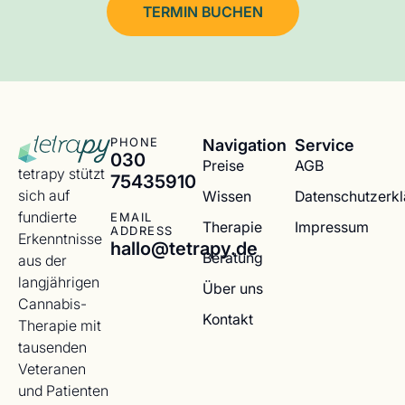
TERMIN BUCHEN
Navigation
Service
PHONE
030
Preise
AGB
tetrapy stützt
75435910
sich auf
Wissen
Datenschutzerk
fundierte
EMAIL
Therapie
Impressum
ADDRESS
Erkenntnisse
hallo@tetrapy.de
Beratung
aus der
langjährigen
Über uns
Cannabis-
Kontakt
Therapie mit
tausenden
Veteranen
und Patienten