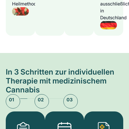
Heilmethode
ausschließlic
in
Deutschland
In 3 Schritten zur individuellen
Therapie mit medizinischem
Cannabis
01
02
03