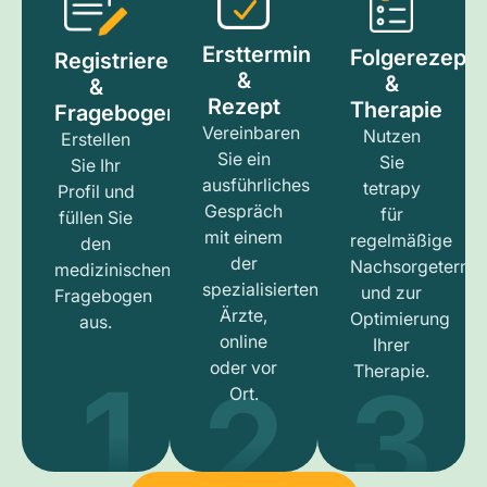
Ersttermin
Folgerezept
Registrieren
&
&
&
Rezept
Therapie
Fragebogen
Vereinbaren
Nutzen
Erstellen
Sie ein
Sie
Sie Ihr
ausführliches
tetrapy
Profil und
Gespräch
für
füllen Sie
mit einem
regelmäßige
den
der
Nachsorgetermi
medizinischen
spezialisierten
und zur
Fragebogen
Ärzte,
Optimierung
aus.
online
Ihrer
1
3
2
oder vor
Therapie.
Ort.