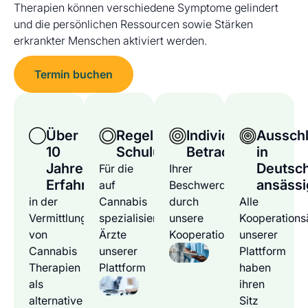
Therapien können verschiedene Symptome gelindert
und die persönlichen Ressourcen sowie Stärken
erkrankter Menschen aktiviert werden.
Termin buchen
Über
Regelmäßige
Individuelle
Ausschl
10
Schulungen
Betrachtung
in
Jahre
Deutsc
Für die
Ihrer
Erfahrung
ansässi
auf
Beschwerden
in der
Cannabis
durch
Alle
Vermittlung
spezialisierten
unsere
Kooperations
von
Ärzte
Kooperationsärzte
unserer
Cannabis
unserer
Plattform
Therapien
Plattform
haben
als
ihren
alternative
Sitz