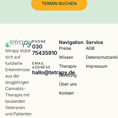
TERMIN BUCHEN
Navigation
Service
PHONE
030
Preise
AGB
tetrapy stützt
75435910
sich auf
Wissen
Datenschutzerk
fundierte
EMAIL
Therapie
Impressum
ADDRESS
Erkenntnisse
hallo@tetrapy.de
Beratung
aus der
langjährigen
Über uns
Cannabis-
Kontakt
Therapie mit
tausenden
Veteranen
und Patienten