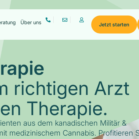
eratung
Über uns
Jetzt starten
rapie
 richtigen Arzt
gen Therapie.
tienten aus dem kanadischen Militär &
it medizinischem Cannabis. Profitieren S