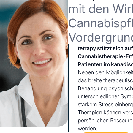
mit den Wir
Cannabispfl
Vordergrun
tetrapy stützt sich a
Cannabistherapie-Er
Patienten im kanadis
Neben den Möglichkeit
das breite therapeutis
Behandlung psychischer
unterschiedlicher Sym
starkem Stress einherg
Therapien können ver
persönlichen Ressourc
werden.