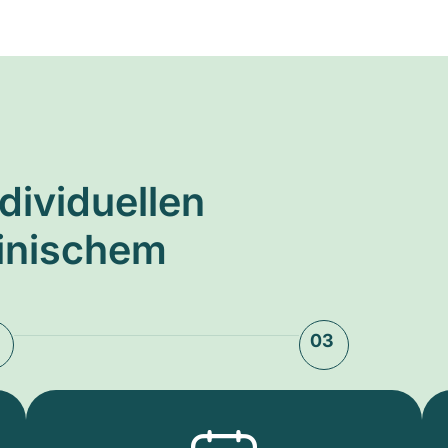
ndividuellen
zinischem
03