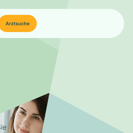
Arztsuche
ie