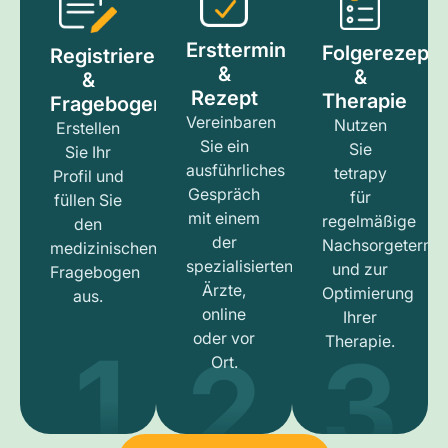
Ersttermin
Folgerezept
Registrieren
&
&
&
Rezept
Therapie
Fragebogen
Vereinbaren
Nutzen
Erstellen
Sie ein
Sie
Sie Ihr
ausführliches
tetrapy
Profil und
Gespräch
für
füllen Sie
mit einem
regelmäßige
den
der
Nachsorgetermi
medizinischen
spezialisierten
und zur
Fragebogen
Ärzte,
Optimierung
aus.
online
Ihrer
1
3
2
oder vor
Therapie.
Ort.