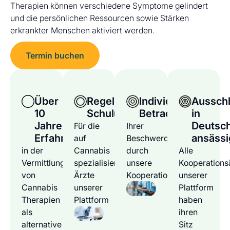
Therapien können verschiedene Symptome gelindert
und die persönlichen Ressourcen sowie Stärken
erkrankter Menschen aktiviert werden.
Termin buchen
Über
Regelmäßige
Individuelle
Ausschl
10
Schulungen
Betrachtung
in
Jahre
Deutsc
Für die
Ihrer
Erfahrung
ansässi
auf
Beschwerden
in der
Cannabis
durch
Alle
Vermittlung
spezialisierten
unsere
Kooperations
von
Ärzte
Kooperationsärzte
unserer
Cannabis
unserer
Plattform
Therapien
Plattform
haben
als
ihren
alternative
Sitz