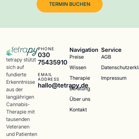
TERMIN BUCHEN
Navigation
Service
PHONE
030
Preise
AGB
tetrapy stützt
75435910
sich auf
Wissen
Datenschutzerk
fundierte
EMAIL
Therapie
Impressum
ADDRESS
Erkenntnisse
hallo@tetrapy.de
Beratung
aus der
langjährigen
Über uns
Cannabis-
Kontakt
Therapie mit
tausenden
Veteranen
und Patienten