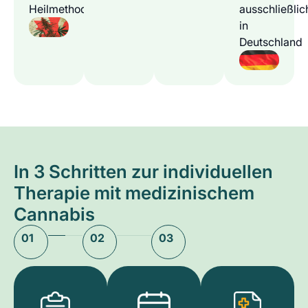
Heilmethode
ausschließlic
in
Deutschland
In 3 Schritten zur individuellen
Therapie mit medizinischem
Cannabis
01
02
03