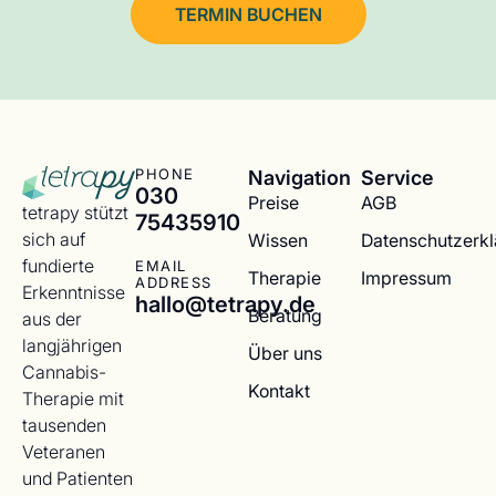
TERMIN BUCHEN
Navigation
Service
PHONE
030
Preise
AGB
tetrapy stützt
75435910
sich auf
Wissen
Datenschutzerk
fundierte
EMAIL
Therapie
Impressum
ADDRESS
Erkenntnisse
hallo@tetrapy.de
Beratung
aus der
langjährigen
Über uns
Cannabis-
Kontakt
Therapie mit
tausenden
Veteranen
und Patienten