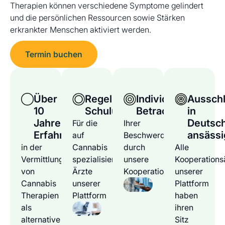
Therapien können verschiedene Symptome gelindert
und die persönlichen Ressourcen sowie Stärken
erkrankter Menschen aktiviert werden.
Termin buchen
Über
Regelmäßige
Individuelle
Ausschl
10
Schulungen
Betrachtung
in
Jahre
Deutsc
Für die
Ihrer
Erfahrung
ansässi
auf
Beschwerden
in der
Cannabis
durch
Alle
Vermittlung
spezialisierten
unsere
Kooperations
von
Ärzte
Kooperationsärzte
unserer
Cannabis
unserer
Plattform
Therapien
Plattform
haben
als
ihren
alternative
Sitz