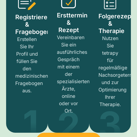
Ersttermin
Folgerezept
Registrieren
&
&
&
Rezept
Therapie
Fragebogen
Vereinbaren
Nutzen
Erstellen
Sie ein
Sie
Sie Ihr
ausführliches
tetrapy
Profil und
Gespräch
für
füllen Sie
mit einem
regelmäßige
den
der
Nachsorgetermi
medizinischen
spezialisierten
und zur
Fragebogen
Ärzte,
Optimierung
aus.
online
Ihrer
1
3
2
oder vor
Therapie.
Ort.