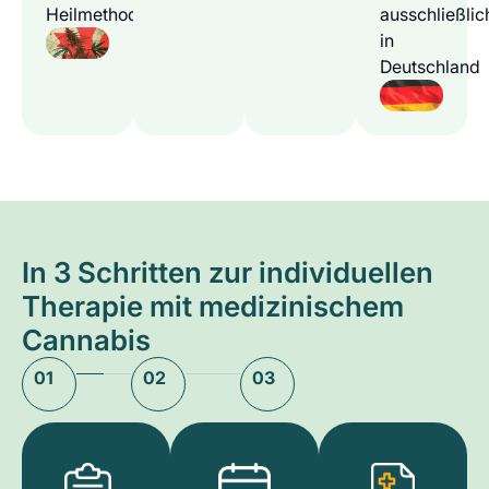
Heilmethode
ausschließlic
in
Deutschland
In 3 Schritten zur individuellen
Therapie mit medizinischem
Cannabis
01
02
03