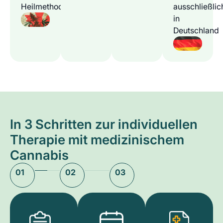
Heilmethode
ausschließlic
in
Deutschland
In 3 Schritten zur individuellen
Therapie mit medizinischem
Cannabis
01
02
03