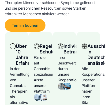
Therapien können verschiedene Symptome gelindert
und die persönlichen Ressourcen sowie Stärken
erkrankter Menschen aktiviert werden.
Termin buchen
Über
Regelmäßige
Individuelle
Ausschl
10
Schulungen
Betrachtung
in
Jahre
Deutsc
Für die
Ihrer
Erfahrung
ansässi
auf
Beschwerden
in der
Cannabis
durch
Alle
Vermittlung
spezialisierten
unsere
Kooperations
von
Ärzte
Kooperationsärzte
unserer
Cannabis
unserer
Plattform
Therapien
Plattform
haben
als
ihren
alternative
Sitz