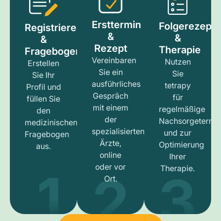
Ersttermin
Folgerezept
Registrieren
&
&
&
Rezept
Therapie
Fragebogen
Vereinbaren
Nutzen
Erstellen
Sie ein
Sie
Sie Ihr
ausführliches
tetrapy
Profil und
Gespräch
für
füllen Sie
mit einem
regelmäßige
den
der
Nachsorgetermi
medizinischen
spezialisierten
und zur
Fragebogen
Ärzte,
Optimierung
aus.
online
Ihrer
1
3
2
oder vor
Therapie.
Ort.