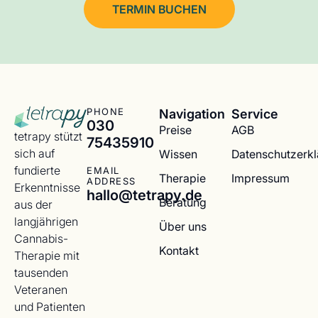
TERMIN BUCHEN
Navigation
Service
PHONE
030
Preise
AGB
tetrapy stützt
75435910
sich auf
Wissen
Datenschutzerk
fundierte
EMAIL
Therapie
Impressum
ADDRESS
Erkenntnisse
hallo@tetrapy.de
Beratung
aus der
langjährigen
Über uns
Cannabis-
Kontakt
Therapie mit
tausenden
Veteranen
und Patienten