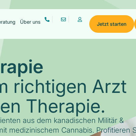
eratung
Über uns
Jetzt starten
rapie
 richtigen Arzt
gen Therapie.
tienten aus dem kanadischen Militär &
it medizinischem Cannabis. Profitieren S