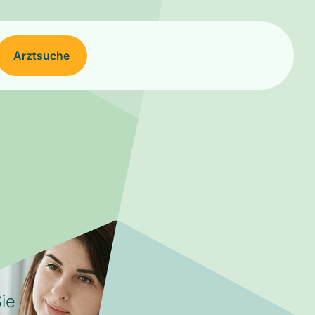
Arztsuche
ie