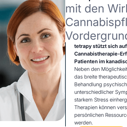
mit den Wir
Cannabispfl
Vordergrun
tetrapy stützt sich a
Cannabistherapie-Er
Patienten im kanadis
Neben den Möglichkeit
das breite therapeutis
Behandlung psychischer
unterschiedlicher Sym
starkem Stress einherg
Therapien können ver
persönlichen Ressourc
werden.