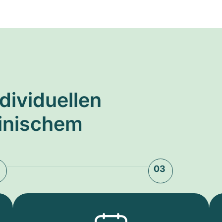
ndividuellen
zinischem
03