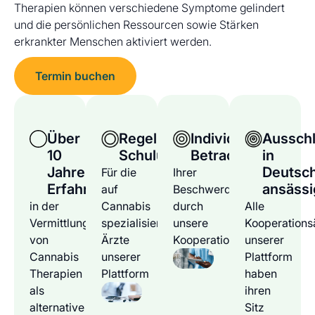
Therapien können verschiedene Symptome gelindert
und die persönlichen Ressourcen sowie Stärken
erkrankter Menschen aktiviert werden.
Termin buchen
Über
Regelmäßige
Individuelle
Ausschl
10
Schulungen
Betrachtung
in
Jahre
Deutsc
Für die
Ihrer
Erfahrung
ansässi
auf
Beschwerden
in der
Cannabis
durch
Alle
Vermittlung
spezialisierten
unsere
Kooperations
von
Ärzte
Kooperationsärzte
unserer
Cannabis
unserer
Plattform
Therapien
Plattform
haben
als
ihren
alternative
Sitz