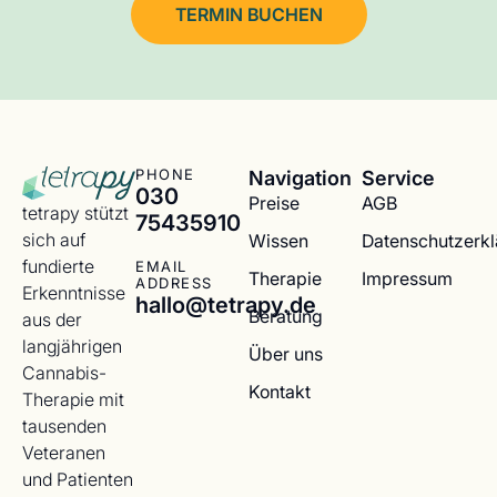
TERMIN BUCHEN
Navigation
Service
PHONE
030
Preise
AGB
tetrapy stützt
75435910
sich auf
Wissen
Datenschutzerk
fundierte
EMAIL
Therapie
Impressum
ADDRESS
Erkenntnisse
hallo@tetrapy.de
Beratung
aus der
langjährigen
Über uns
Cannabis-
Kontakt
Therapie mit
tausenden
Veteranen
und Patienten