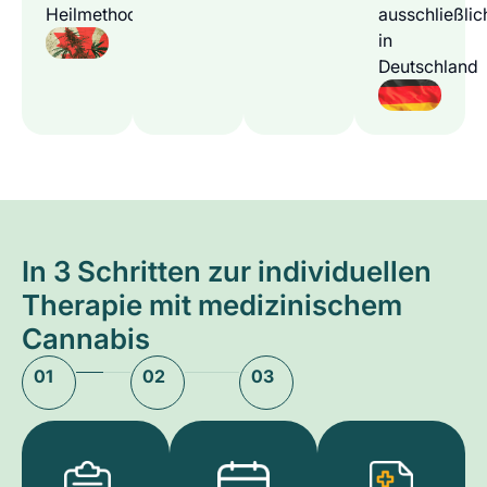
Heilmethode
ausschließlic
in
Deutschland
In 3 Schritten zur individuellen
Therapie mit medizinischem
Cannabis
01
02
03