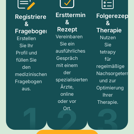
Ersttermin
Folgerezept
Registrieren
&
&
&
Rezept
Therapie
Fragebogen
Vereinbaren
Nutzen
Erstellen
Sie ein
Sie
Sie Ihr
ausführliches
tetrapy
Profil und
Gespräch
für
füllen Sie
mit einem
regelmäßige
den
der
Nachsorgetermi
medizinischen
spezialisierten
und zur
Fragebogen
Ärzte,
Optimierung
aus.
online
Ihrer
1
3
2
oder vor
Therapie.
Ort.