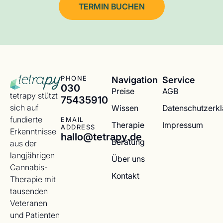
TERMIN BUCHEN
Navigation
Service
PHONE
030
Preise
AGB
tetrapy stützt
75435910
sich auf
Wissen
Datenschutzerk
fundierte
EMAIL
Therapie
Impressum
ADDRESS
Erkenntnisse
hallo@tetrapy.de
Beratung
aus der
langjährigen
Über uns
Cannabis-
Kontakt
Therapie mit
tausenden
Veteranen
und Patienten