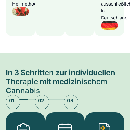
Heilmethode
ausschließlic
in
Deutschland
In 3 Schritten zur individuellen
Therapie mit medizinischem
Cannabis
01
02
03