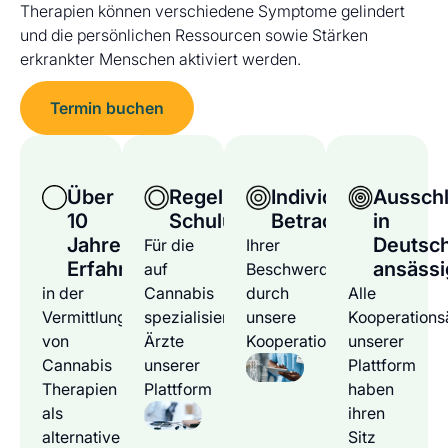
Therapien können verschiedene Symptome gelindert
und die persönlichen Ressourcen sowie Stärken
erkrankter Menschen aktiviert werden.
Termin buchen
Über
Regelmäßige
Individuelle
Ausschl
10
Schulungen
Betrachtung
in
Jahre
Deutsc
Für die
Ihrer
Erfahrung
ansässi
auf
Beschwerden
in der
Cannabis
durch
Alle
Vermittlung
spezialisierten
unsere
Kooperations
von
Ärzte
Kooperationsärzte
unserer
Cannabis
unserer
Plattform
Therapien
Plattform
haben
als
ihren
alternative
Sitz