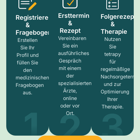
Ersttermin
Folgerezept
Registrieren
&
&
&
Rezept
Therapie
Fragebogen
Vereinbaren
Nutzen
Erstellen
Sie ein
Sie
Sie Ihr
ausführliches
tetrapy
Profil und
Gespräch
für
füllen Sie
mit einem
regelmäßige
den
der
Nachsorgetermi
medizinischen
spezialisierten
und zur
Fragebogen
Ärzte,
Optimierung
aus.
online
Ihrer
1
3
2
oder vor
Therapie.
Ort.