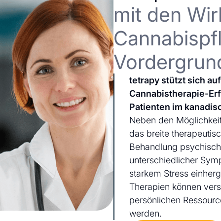
mit den Wir
Cannabispfl
Vordergrun
tetrapy stützt sich a
Cannabistherapie-Er
Patienten im kanadis
Neben den Möglichkeit
das breite therapeutis
Behandlung psychischer
unterschiedlicher Sym
starkem Stress einherg
Therapien können ver
persönlichen Ressourc
werden.