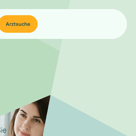
Arztsuche
ie