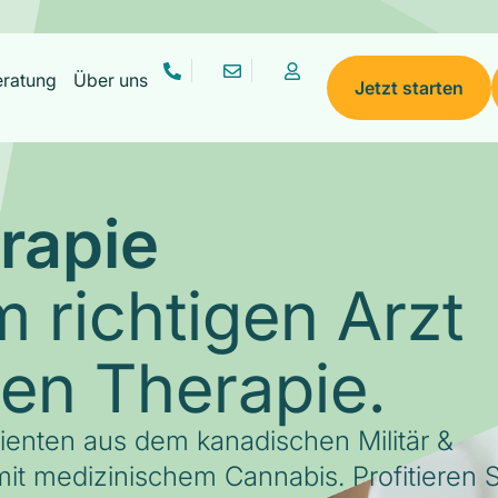
eratung
Über uns
Jetzt starten
rapie
 richtigen Arzt
gen Therapie.
tienten aus dem kanadischen Militär &
it medizinischem Cannabis. Profitieren S