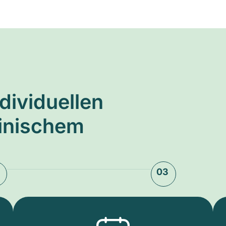
ndividuellen
zinischem
03