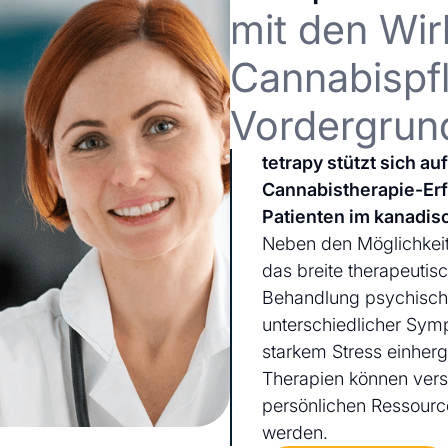
mit den Wir
Cannabispfl
Vordergrun
tetrapy stützt sich a
Cannabistherapie-Er
Patienten im kanadis
Neben den Möglichkeit
das breite therapeutis
Behandlung psychischer
unterschiedlicher Sym
starkem Stress einherg
Therapien können ver
persönlichen Ressourc
werden.