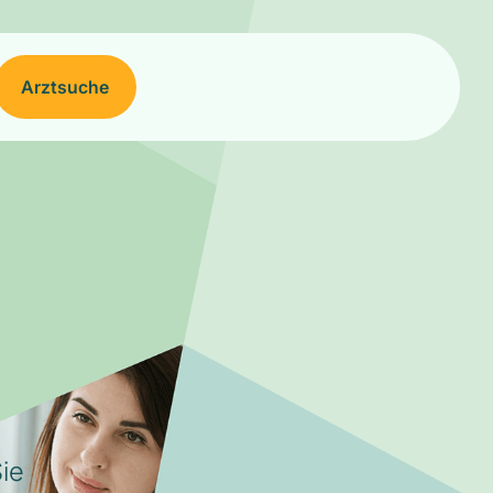
Arztsuche
ie