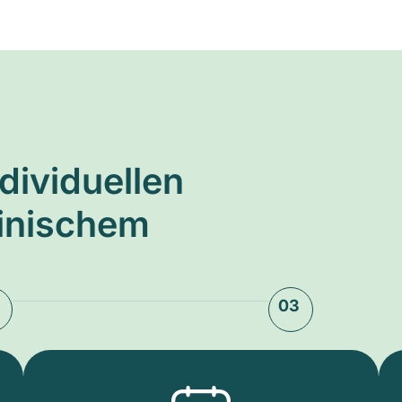
ndividuellen
zinischem
03