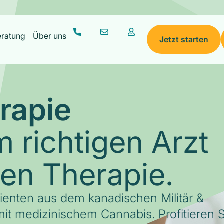
eratung
Über uns
Jetzt starten
rapie
 richtigen Arzt
gen Therapie.
tienten aus dem kanadischen Militär &
it medizinischem Cannabis. Profitieren S