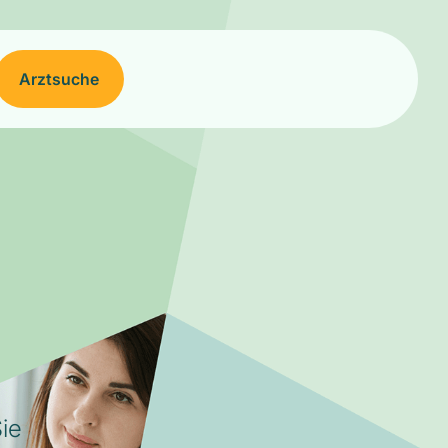
Arztsuche
ie