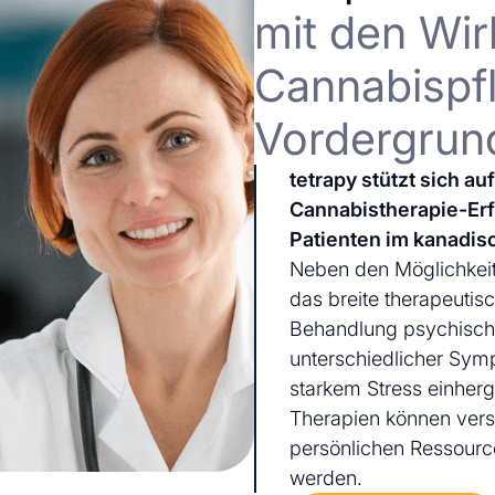
mit den Wir
Cannabispfl
Vordergrun
tetrapy stützt sich a
Cannabistherapie-Er
Patienten im kanadis
Neben den Möglichkeit
das breite therapeutis
Behandlung psychischer
unterschiedlicher Sym
starkem Stress einherg
Therapien können ver
persönlichen Ressourc
werden.