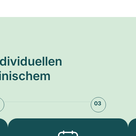
ndividuellen
zinischem
03