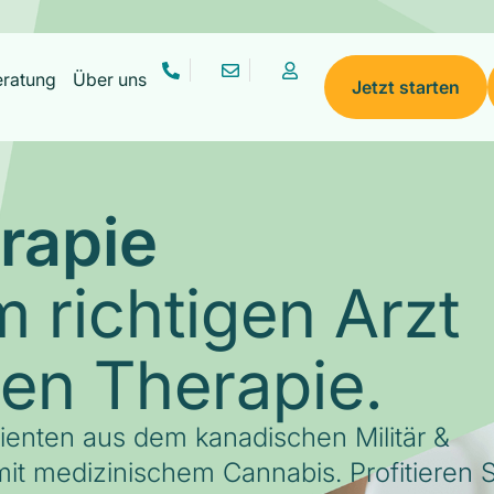
eratung
Über uns
Jetzt starten
rapie
 richtigen Arzt
gen Therapie.
tienten aus dem kanadischen Militär &
it medizinischem Cannabis. Profitieren S