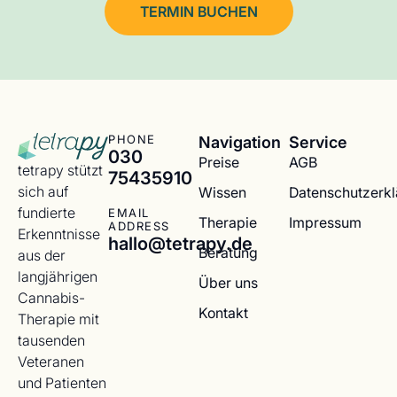
TERMIN BUCHEN
Navigation
Service
PHONE
030
Preise
AGB
tetrapy stützt
75435910
sich auf
Wissen
Datenschutzerk
fundierte
EMAIL
Therapie
Impressum
ADDRESS
Erkenntnisse
hallo@tetrapy.de
Beratung
aus der
langjährigen
Über uns
Cannabis-
Kontakt
Therapie mit
tausenden
Veteranen
und Patienten