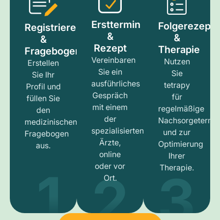
Ersttermin
Folgerezept
Registrieren
&
&
&
Rezept
Therapie
Fragebogen
Vereinbaren
Nutzen
Erstellen
Sie ein
Sie
Sie Ihr
ausführliches
tetrapy
Profil und
Gespräch
für
füllen Sie
mit einem
regelmäßige
den
der
Nachsorgetermi
medizinischen
spezialisierten
und zur
Fragebogen
Ärzte,
Optimierung
aus.
online
Ihrer
1
3
2
oder vor
Therapie.
Ort.