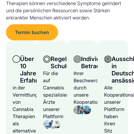
Therapien können verschiedene Symptome gelindert
und die persönlichen Ressourcen sowie Stärken
erkrankter Menschen aktiviert werden.
Termin buchen
Über
Regelmäßige
Individuelle
Ausschl
10
Schulungen
Betrachtung
in
Jahre
Deutsc
Für die
Ihrer
Erfahrung
ansässi
auf
Beschwerden
in der
Cannabis
durch
Alle
Vermittlung
spezialisierten
unsere
Kooperations
von
Ärzte
Kooperationsärzte
unserer
Cannabis
unserer
Plattform
Therapien
Plattform
haben
als
ihren
alternative
Sitz