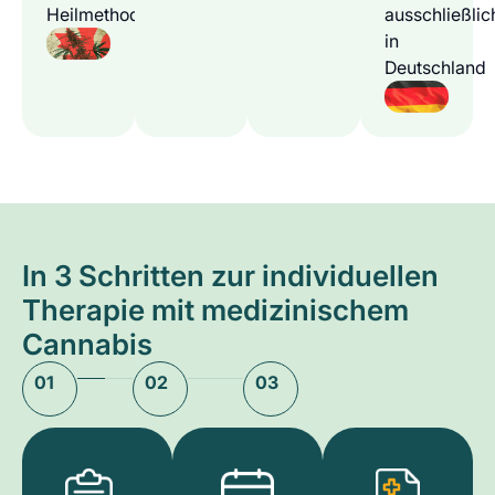
Heilmethode
ausschließlic
in
Deutschland
In 3 Schritten zur individuellen
Therapie mit medizinischem
Cannabis
01
02
03